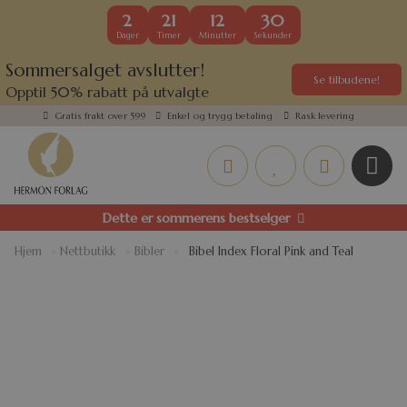
2
21
12
30
Dager
Timer
Minutter
Sekunder
Sommersalget avslutter!
Se tilbudene!
Opptil 50% rabatt på utvalgte
kundefavoritter
Gratis frakt over 599
Enkel og trygg betaling
Rask levering
Dette er sommerens bestselger
Hjem
»
Nettbutikk
»
Bibler
»
Bibel Index Floral Pink and Teal