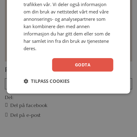
25 klistremerker til å fargelegge
trafikken vår. Vi deler også informasjon
om din bruk av nettstedet vårt med våre
31 klistremerker for å fremheve vers
annonserings- og analysepartnere som
Plasseringsguide inkludert
kan kombinere den med annen
informasjon du har gitt dem eller som de
Passer til bibler mellom 17,8 og 30,5 cm
har samlet inn fra din bruk av tjenestene
Fanestørrelse: 3,5 cm
deres.
GODTA
Produktinformasjon
TILPASS COOKIES
EAN
ITAB024
Del:
Del på facebook
Del på e-post