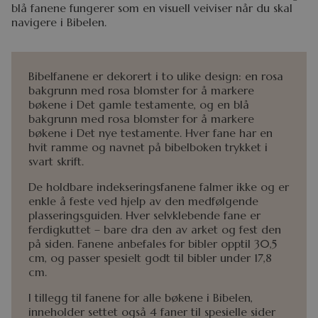
blå fanene fungerer som en visuell veiviser når du skal
navigere i Bibelen.
Bibelfanene er dekorert i to ulike design: en rosa
bakgrunn med rosa blomster for å markere
bøkene i Det gamle testamente, og en blå
bakgrunn med rosa blomster for å markere
bøkene i Det nye testamente. Hver fane har en
hvit ramme og navnet på bibelboken trykket i
svart skrift.
De holdbare indekseringsfanene falmer ikke og er
enkle å feste ved hjelp av den medfølgende
plasseringsguiden. Hver selvklebende fane er
ferdigkuttet – bare dra den av arket og fest den
på siden. Fanene anbefales for bibler opptil 30,5
cm, og passer spesielt godt til bibler under 17,8
cm.
I tillegg til fanene for alle bøkene i Bibelen,
inneholder settet også 4 faner til spesielle sider