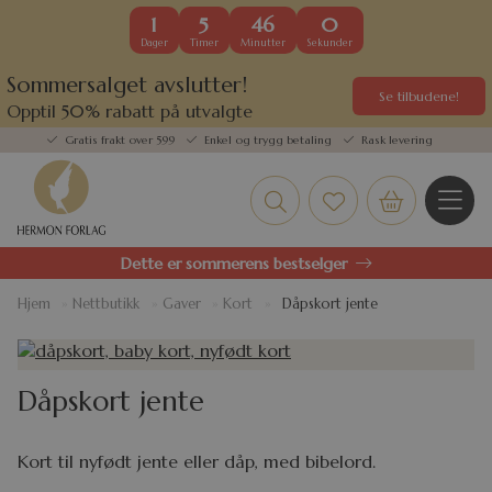
1
5
46
0
Dager
Timer
Minutter
Sekunder
Sommersalget avslutter!
Se tilbudene!
Opptil 50% rabatt på utvalgte
kundefavoritter
Gratis frakt over 599
Enkel og trygg betaling
Rask levering
Dette er sommerens bestselger
Hjem
»
Nettbutikk
»
Gaver
»
Kort
»
Dåpskort jente
Dåpskort jente
Kort til nyfødt jente eller dåp, med bibelord.