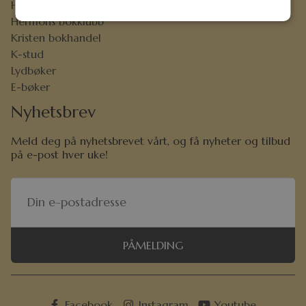
Hermon-venn
Hermons bokklubb
Kristen bokhandel
K-stud
Lydbøker
E-bøker
Nyhetsbrev
Meld deg på nyhetsbrevet vårt, og få nyheter og tilbud
på e-post hver uke!
PÅMELDING
Facebook
Instagram
Youtube