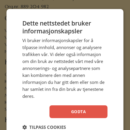
Org.nr. 889 204 982
Om oss
Dette nettstedet bruker
informasjonskapsler
Vår visjon
Vår historie
Vi bruker informasjonskapsler for å
Vårt ansvar
tilpasse innhold, annonser og analysere
Nettbibel
trafikken vår. Vi deler også informasjon
Kundeservice
om din bruk av nettstedet vårt med våre
annonserings- og analysepartnere som
Ofte stilte spørsmål
kan kombinere den med annen
Kontaktskjema
informasjon du har gitt dem eller som de
Min konto
har samlet inn fra din bruk av tjenestene
Menighetsrabatt
deres.
Kjøpsbetingelser
Sikkerhet og personvern
GODTA
Kjekt å vite
TILPASS COOKIES