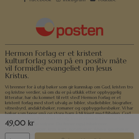
Hermon Forlag er et kristent
kulturforlag som på en positiv måte
vil formidle evangeliet om Jesus
Kristus.
Vi brenner for å utgi bøker som gir kunnskap om Gud, kristen tro
og kristne verdier, så om du er på utkikk etter oppbyggelig
litteratur, har du kommet til rett sted! Hermon Forlag er et
kristent forlag med stort utvalg av bibler, studiebibler, biografier,
vitnesbyrd, andaktsbøker, romaner og oppbyggelsesbøker. Vi har
bøker som lærer små og store barn å bli kjent med Bibelen, Gud
og Jesus, og også et stort utvalg trosstyrkende litteratur for
49,00
kr
ungdom og unge voksne. Du finner også bibelcover,
drikkeflasker, kopper, krus, kort, notatbøker, Ahava, gavebøker
og andre gaveartikler i det store utvalget i nettbutikken vår.