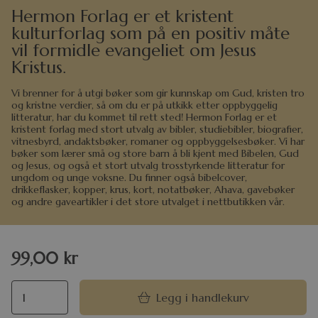
Hermon Forlag er et kristent
kulturforlag som på en positiv måte
vil formidle evangeliet om Jesus
Kristus.
Vi brenner for å utgi bøker som gir kunnskap om Gud, kristen tro
og kristne verdier, så om du er på utkikk etter oppbyggelig
litteratur, har du kommet til rett sted! Hermon Forlag er et
kristent forlag med stort utvalg av bibler, studiebibler, biografier,
vitnesbyrd, andaktsbøker, romaner og oppbyggelsesbøker. Vi har
bøker som lærer små og store barn å bli kjent med Bibelen, Gud
og Jesus, og også et stort utvalg trosstyrkende litteratur for
ungdom og unge voksne. Du finner også bibelcover,
drikkeflasker, kopper, krus, kort, notatbøker, Ahava, gavebøker
og andre gaveartikler i det store utvalget i nettbutikken vår.
99,00
kr
Legg i handlekurv