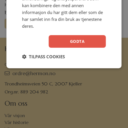
Heftet
kan kombinere den med annen
informasjon du har gitt dem eller som de
199,00
kr
har samlet inn fra din bruk av tjenestene
Legg i handlekurv
deres.
GODTA
Hermon Forlag AS
TILPASS COOKIES
63 80 30 99
ordre@hermon.no
Trondheimsveien 50 C, 2007 Kjeller
Org.nr. 889 204 982
Om oss
Vår visjon
Vår historie