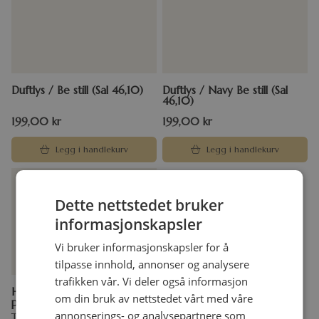
Duftlys / Be still (Sal 46,10)
Duftlys / Navy Be still (Sal
46,10)
199,00
kr
199,00
kr
Legg i handlekurv
Legg i handlekurv
Dette nettstedet bruker
informasjonskapsler
Vi bruker informasjonskapsler for å
tilpasse innhold, annonser og analysere
trafikken vår. Vi deler også informasjon
Håndbok for
om din bruk av nettstedet vårt med våre
pensjonisttilværelsen
annonserings- og analysepartnere som
Ted Heybridge