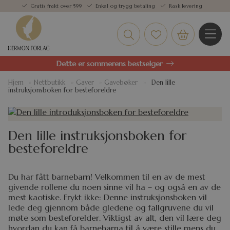
Gratis frakt over 599
Enkel og trygg betaling
Rask levering
Dette er sommerens bestselger
Hjem
»
Nettbutikk
»
Gaver
»
Gavebøker
»
Den lille
instruksjonsboken for besteforeldre
Den lille instruksjonsboken for
besteforeldre
Du har fått barnebarn! Velkommen til en av de mest
givende rollene du noen sinne vil ha – og også en av de
mest kaotiske. Frykt ikke: Denne instruksjonsboken vil
lede deg gjennom både gledene og fallgruvene du vil
møte som besteforelder. Viktigst av alt, den vil lære deg
hvordan du kan få barnebarna til å være stille mens du