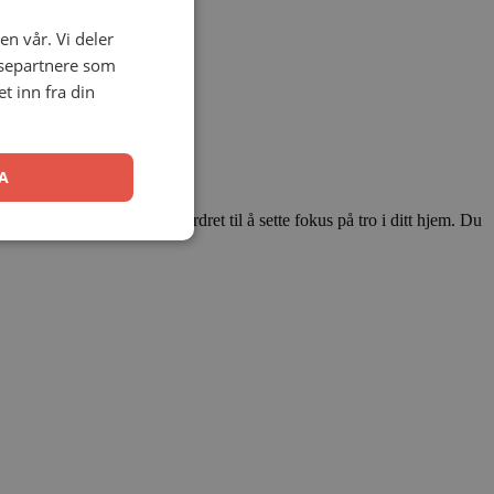
en vår. Vi deler
ysepartnere som
 inn fra din
A
dre. Bli inspirert og utfordret til å sette fokus på tro i ditt hjem. Du