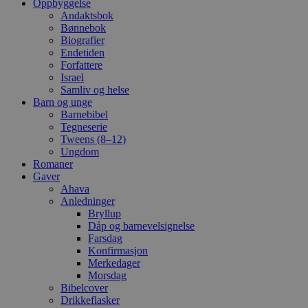
Oppbyggelse
Andaktsbok
Bønnebok
Biografier
Endetiden
Forfattere
Israel
Samliv og helse
Barn og unge
Barnebibel
Tegneserie
Tweens (8–12)
Ungdom
Romaner
Gaver
Ahava
Anledninger
Bryllup
Dåp og barnevelsignelse
Farsdag
Konfirmasjon
Merkedager
Morsdag
Bibelcover
Drikkeflasker