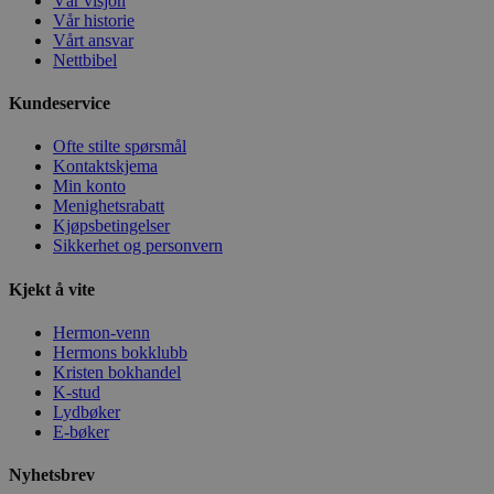
Vår visjon
Vår historie
Vårt ansvar
Nettbibel
Kundeservice
Ofte stilte spørsmål
Kontaktskjema
Min konto
Menighetsrabatt
Kjøpsbetingelser
Sikkerhet og personvern
Kjekt å vite
Hermon-venn
Hermons bokklubb
Kristen bokhandel
K-stud
Lydbøker
E-bøker
Nyhetsbrev