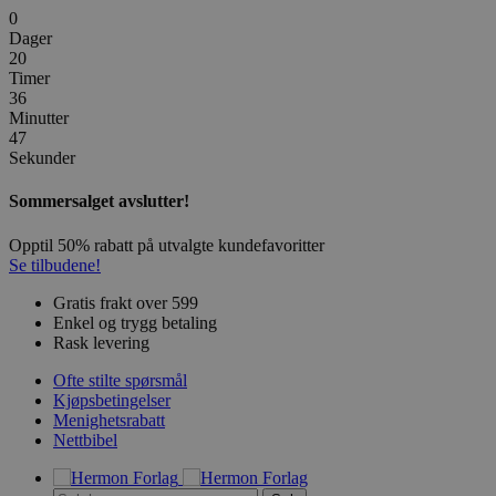
0
Dager
20
Timer
36
Minutter
47
Sekunder
Sommersalget avslutter!
Opptil 50% rabatt på utvalgte kundefavoritter
Se tilbudene!
Gratis frakt over 599
Enkel og trygg betaling
Rask levering
Ofte stilte spørsmål
Kjøpsbetingelser
Menighetsrabatt
Nettbibel