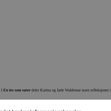
. I
En tro som varer
deler Karina og Jarle Waldemar noen refleksjoner r