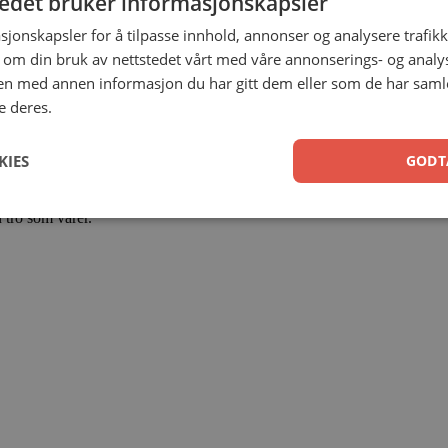
tedet bruker informasjonskapsler
sjonskapsler for å tilpasse innhold, annonser og analysere trafikk
 om din bruk av nettstedet vårt med våre annonserings- og anal
n med annen informasjon du har gitt dem eller som de har samlet
e deres.
KIES
GODT
ollen. Boken er like relevant for småbarnsforeldre som for tenåringsforel
 tro som varer.