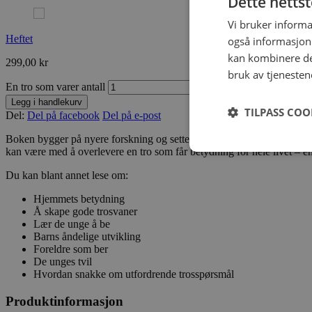
Dette netts
Vi bruker informa
Heftet
også informasjon
kan kombinere de
299,00
kr
bruk av tjenesten
En tro som varer antall
Legg i handlekurv
TILPASS COO
Del:
Del på facebook
Del på e-post
Boken bygger på nyere forskning og setter fokus på den kristne foreldrer
kan være med å overlevere en tro som får betydning for hele livet – en
Du kan blant annet lese om:
Hjemmets betydning
Å skape gode trosvaner
Lær de unge å be
Barns åndelige utvikling
Foreldre som ber
De unges tvil
Hvordan snakke om utfordrende trosspørsmål
Produktinformasjon