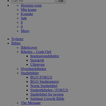
Søk
Hermon-venn
Min konto
Kontakt
Søk
0
0
Meny
Nyheter
Bibler
Bibelcover
Bibelen – Guds Ord
Inspirasjonsbibelen
Storskrift
Ultratynn
Hverdagsbibelen
Studiebibler
BGO FOKUS
BGO Studieutgave
Norsk Studiebibel
Studentbibelen / FOKUS
Studiebibel for tweens
Spiritual Growth Bible
The Message