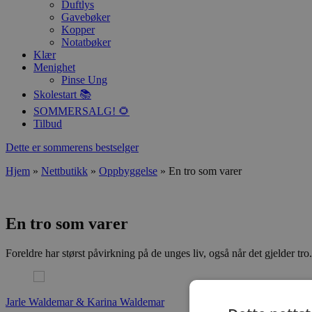
Duftlys
Gavebøker
Kopper
Notatbøker
Klær
Menighet
Pinse Ung
Skolestart 📚
SOMMERSALG! 🌻
Tilbud
Dette er sommerens bestselger
Hjem
»
Nettbutikk
»
Oppbyggelse
»
En tro som varer
En tro som varer
Foreldre har størst påvirkning på de unges liv, også når det gjelder tro
Jarle Waldemar & Karina Waldemar