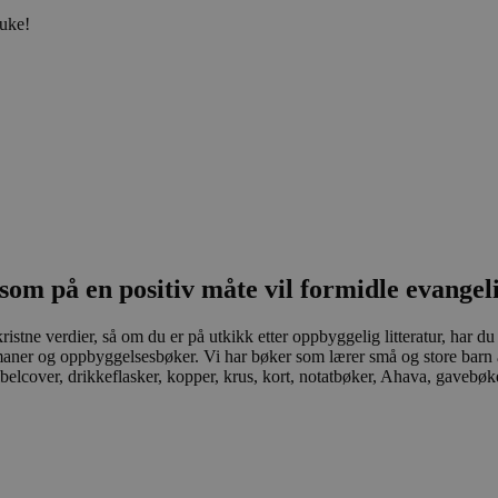
 uke!
som på en positiv måte vil formidle evangel
stne verdier, så om du er på utkikk etter oppbyggelig litteratur, har du 
romaner og oppbyggelsesbøker. Vi har bøker som lærer små og store barn 
elcover, drikkeflasker, kopper, krus, kort, notatbøker, Ahava, gavebøker 