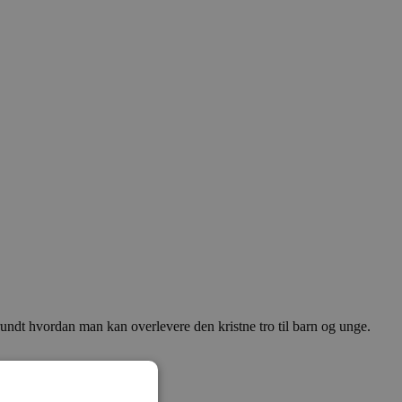
undt hvordan man kan overlevere den kristne tro til barn og unge.