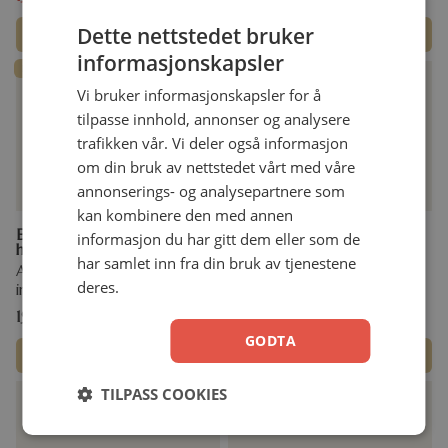
Dette nettstedet bruker
Legg i handlekurv
Legg i handlekurv
informasjonskapsler
Fast lavpris!
Vi bruker informasjonskapsler for å
tilpasse innhold, annonser og analysere
trafikken vår. Vi deler også informasjon
om din bruk av nettstedet vårt med våre
annonserings- og analysepartnere som
kan kombinere den med annen
Engelen Kanskje og vennene
Engelen Kanskje og vennene
informasjon du har gitt dem eller som de
hans (1)
hans på oppdrag (2)
har samlet inn fra din bruk av tjenestene
Anne Inghild Johnsen Maldal
Anne Inghild Johnsen Maldal
deres.
innbundet
Innbundet
199,00
kr
299,00
kr
GODTA
Legg i handlekurv
Legg i handlekurv
TILPASS COOKIES