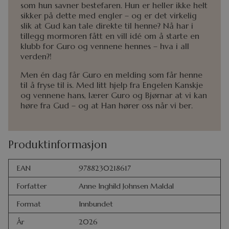
som hun savner bestefaren. Hun er heller ikke helt
sikker på dette med engler – og er det virkelig
slik at Gud kan tale direkte til henne? Nå har i
tillegg mormoren fått en vill idé om å starte en
klubb for Guro og vennene hennes – hva i all
verden?!
Men én dag får Guro en melding som får henne
til å fryse til is. Med litt hjelp fra Engelen Kanskje
og vennene hans, lærer Guro og Bjørnar at vi kan
høre fra Gud – og at Han hører oss når vi ber.
Produktinformasjon
EAN
9788230218617
Forfatter
Anne Inghild Johnsen Maldal
Format
Innbundet
År
2026