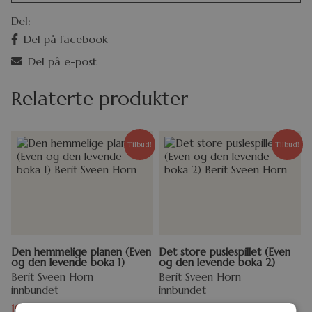
Del:
Del på facebook
Del på e-post
Relaterte produkter
Tilbud!
Tilbud!
Den hemmelige planen (Even
Det store puslespillet (Even
og den levende boka 1)
og den levende boka 2)
Berit Sveen Horn
Berit Sveen Horn
innbundet
innbundet
199,00
kr
249,00
kr
199,00
kr
249,00
kr