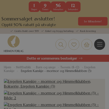
1
9
56
12
Dager
Timer
Minutter
Sekunder
Sommersalget avslutter!
Se tilbudene!
Opptil 50% rabatt på utvalgte
kundefavoritter
Gratis frakt over 599
Enkel og trygg betaling
Rask levering
Dette er sommerens bestselger
Hjem
»
Nettbutikk
»
Barn og unge
»
Tweens (8–12)
»
Engelen
Kanskje
»
Engelen Kanskje – mormor og Himmelklubben (3)