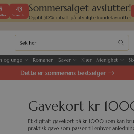
Sommersalget avslutter!
5
43
tter
Sekunder
Opptil 50% rabatt på utvalgte kundefavoritter
n og unge
Romaner
Gaver
Klær
Menighet
Sk
Dette er sommerens bestselger
Gavekort kr 100
Et digitalt gavekort på kr 1000 som kan bruk
praktisk gave som passer til enhver anlednin