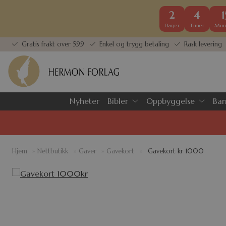
2
4
1
Dager
Timer
Minu
Gratis frakt over 599
Enkel og trygg betaling
Rask levering
Nyheter
Bibler
Oppbyggelse
Bar
Hjem
»
Nettbutikk
»
Gaver
»
Gavekort
»
Gavekort kr 1000