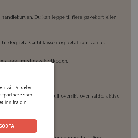
handlekurven. Du kan legge til flere gavekort eller
il deg selv. Gå til kassen og betal som vanlig.
u en e-post med gavekortkoden.
handler.
en vår. Vi deler
ysepartnere som
”
på
“Min side”
for å få full oversikt over saldo, aktive
 inn fra din
GODTA
e til e-postadressen du oppgir ved bestilling.