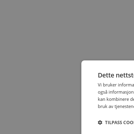
Dette netts
Vi bruker informa
også informasjon
kan kombinere de
bruk av tjenesten
TILPASS COO