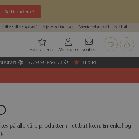
Se tilbudene!
Ofte stilte spørsmål
Kjøpsbetingelser
Menighetsrabatt
Nettbibel
Hermon-venn
Min konto
Kontakt
olestart 📚
SOMMERSALG! 🌻
Tilbud
0
es på alle våre produkter i nettbutikken. En enkel og
g.