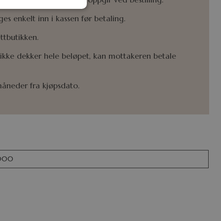
s enkelt inn i kassen før betaling.
ttbutikken.
ke dekker hele beløpet, kan mottakeren betale
måneder fra kjøpsdato.
000