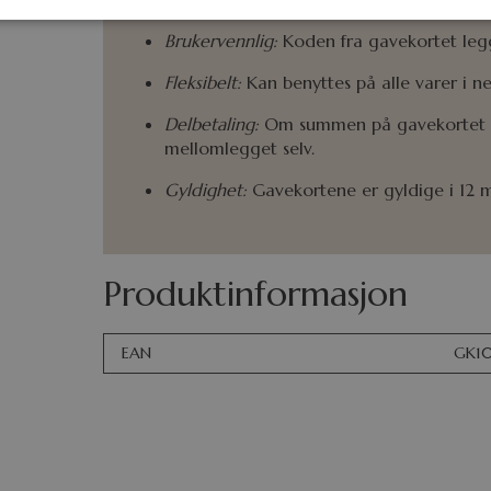
Brukervennlig:
Koden fra gavekortet legge
Fleksibelt:
Kan benyttes på alle varer i ne
Delbetaling:
Om summen på gavekortet ik
mellomlegget selv.
Gyldighet:
Gavekortene er gyldige i 12 
Produktinformasjon
EAN
GK1