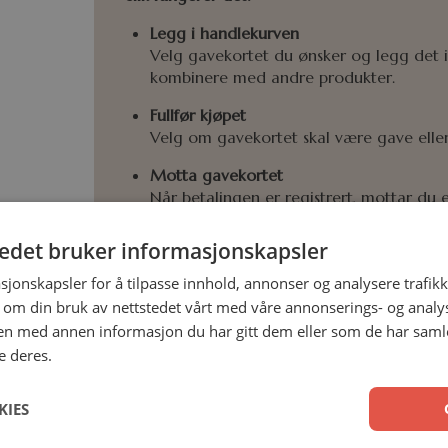
Legg i handlekurven
Velg gavekortet du ønsker og legg det i 
kombinere med andre produkter.
Fullfør kjøpet
Velg om gavekortet skal være gave eller t
Motta gavekortet
Når betalingen er registrert, mottar d
Bruk gavekortet
tedet bruker informasjonskapsler
Løs inn koden i handlekurven når du 
sjonskapsler for å tilpasse innhold, annonser og analysere trafikk
 om din bruk av nettstedet vårt med våre annonserings- og anal
Eller registrer koden under
“Gavekort
n med annen informasjon du har gitt dem eller som de har samlet
og inaktive gavekort.
e deres.
KIES
Nyttig informasjon:
Digital levering:
Gavekortet sendes direkt