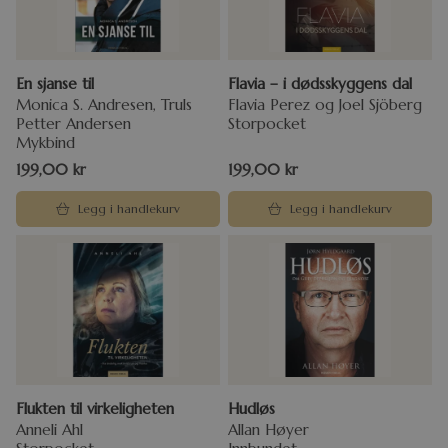
En sjanse til
Flavia – i dødsskyggens dal
Monica S. Andresen, Truls
Flavia Perez og Joel Sjöberg
Petter Andersen
Storpocket
Mykbind
199,00
kr
199,00
kr
Legg i handlekurv
Legg i handlekurv
Flukten til virkeligheten
Hudløs
Anneli Ahl
Allan Høyer