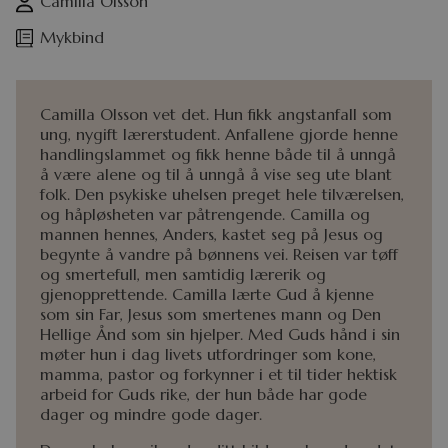
Camilla Olsson
Mykbind
Camilla Olsson vet det. Hun fikk angstanfall som
ung, nygift lærerstudent. Anfallene gjorde henne
handlingslammet og fikk henne både til å unngå
å være alene og til å unngå å vise seg ute blant
folk. Den psykiske uhelsen preget hele tilværelsen,
og håpløsheten var påtrengende. Camilla og
mannen hennes, Anders, kastet seg på Jesus og
begynte å vandre på bønnens vei. Reisen var tøff
og smertefull, men samtidig lærerik og
gjenopprettende. Camilla lærte Gud å kjenne
som sin Far, Jesus som smertenes mann og Den
Hellige Ånd som sin hjelper. Med Guds hånd i sin
møter hun i dag livets utfordringer som kone,
mamma, pastor og forkynner i et til tider hektisk
arbeid for Guds rike, der hun både har gode
dager og mindre gode dager.