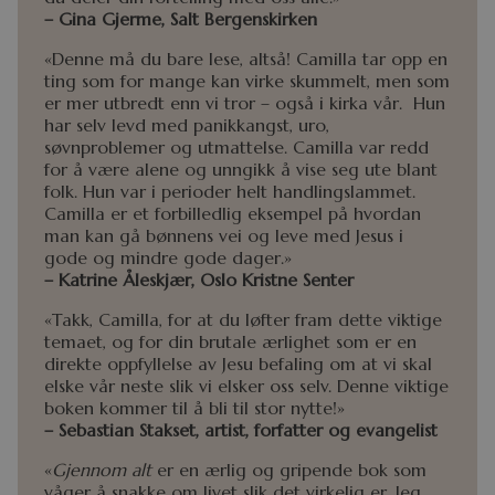
– Gina Gjerme, Salt Bergenskirken
«Denne må du bare lese, altså! Camilla tar opp en
ting som for mange kan virke skummelt, men som
er mer utbredt enn vi tror – også i kirka vår. Hun
har selv levd med panikkangst, uro,
søvnproblemer og utmattelse. Camilla var redd
for å være alene og unngikk å vise seg ute blant
folk. Hun var i perioder helt handlingslammet.
Camilla er et forbilledlig eksempel på hvordan
man kan gå bønnens vei og leve med Jesus i
gode og mindre gode dager.»
– Katrine Åleskjær, Oslo Kristne Senter
«Takk, Camilla, for at du løfter fram dette viktige
temaet, og for din brutale ærlighet som er en
direkte oppfyllelse av Jesu befaling om at vi skal
elske vår neste slik vi elsker oss selv. Denne viktige
boken kommer til å bli til stor nytte!»
– Sebastian Stakset, artist, forfatter og evangelist
«
Gjennom alt
er en ærlig og gripende bok som
våger å snakke om livet slik det virkelig er. Jeg