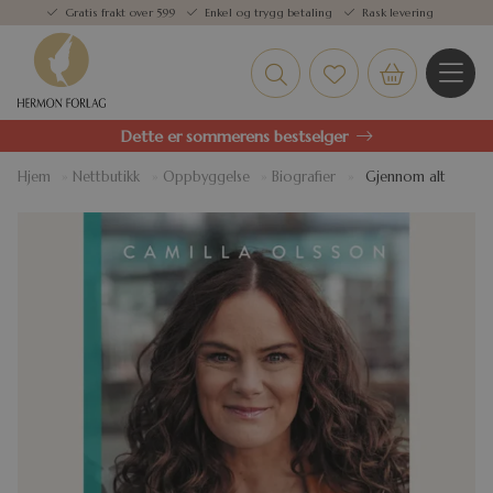
Gratis frakt over 599
Enkel og trygg betaling
Rask levering
Dette er sommerens bestselger
Hjem
»
Nettbutikk
»
Oppbyggelse
»
Biografier
»
Gjennom alt