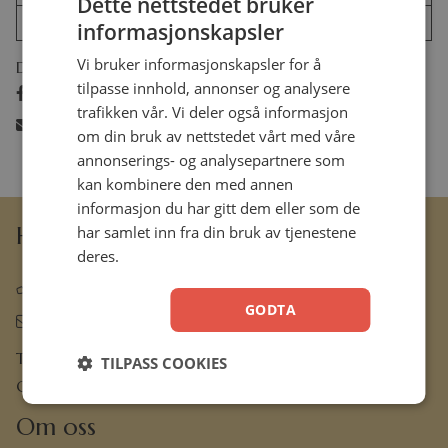
Dette nettstedet bruker
År
2017
informasjonskapsler
Vi bruker informasjonskapsler for å
Del:
tilpasse innhold, annonser og analysere
Del på facebook
trafikken vår. Vi deler også informasjon
Del på e-post
om din bruk av nettstedet vårt med våre
annonserings- og analysepartnere som
kan kombinere den med annen
informasjon du har gitt dem eller som de
Hermon Forlag AS
har samlet inn fra din bruk av tjenestene
deres.
63 80 30 99
GODTA
ordre@hermon.no
Trondheimsveien 50 C, 2007 Kjeller
TILPASS COOKIES
Org.nr. 889 204 982
Om oss