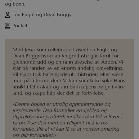
og bønn.
Lou Engle og Dean Briggs
Pocket
Med Jesus som rollemodell viser Lou Engle og
Dean Briggs hvordan lengre faste går forut for
gjennombrudd og en sann utøselse av Ånden. Vi
står på randen av en enorm åndelig omveltning.
Vil Guds folk bare holde ut i historien, eller være
med på å forme den? Vi kan som kirke søke Hans
ansikt i fellesskap og snu ondskapens bølge i våre
land, og skape håp der det er fortvilelse.
«Denne boken er utrolig oppmuntrende og
inspirerende. Den formidler en sjelden og
dyptpløyende profetisk innsikt i den tid vi lever i.
La oss lese den med en villighet til å la oss
forvandle, slik at vi kan få se at verden omkring
oss blir forvandlet.»