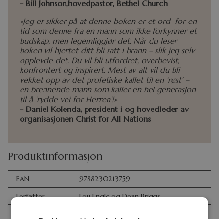
– Bill Johnson,hovedpastor, Bethel Church
«Jeg er sikker på at denne boken er et ord for en
tid som denne fra en mann som ikke forkynner et
budskap, men legemliggjør det. Når du leser
boken vil hjertet ditt bli satt i brann – slik jeg selv
opplevde det. Du vil bli utfordret, overbevist,
konfrontert og inspirert. Mest av alt vil du bli
vekket opp av det profetiske kallet til en ‘røst’ –
en brennende mann som kaller en hel generasjon
til å ‘rydde vei for Herren’!»
– Daniel Kolenda, president i og hovedleder av
organisasjonen Christ for All Nations
Produktinformasjon
EAN
9788230213759
Forfatter
Lou Engle og Dean Briggs
Format
Pocket