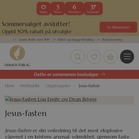
0
3
6
37
Dager
Timer
Minutter
Sekunder
Sommersalget avslutter!
Se tilbudene!
Opptil 50% rabatt på utvalgte
kundefavoritter
Gratis frakt over 599
Enkel og trygg betaling
Rask levering
Dette er sommerens bestselger
Hjem
»
Nettbutikk
»
Oppbyggelse
»
Jesus-fasten
Jesus-fasten
Jesus-fasten
er din veiledning til det mest eksplosive
våpenet i en kristens arsenal: ydmykhet, gjennom faste