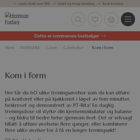
Gratis frakt over 599
Enkel og trygg betaling
Rask levering
Dette er sommerens bestselger
Hjem
»
Nettbutikk
»
Gaver
»
Gavebøker
»
Kom i form
Kom i form
Her får du 60 ulike treningsøvelser som du kan utføre
på kontoret eller på kjøkkenet i løpet av fem minutter,
beskrevet og demonstrert av PT-Rita! En daglig
treningsdose vil styrke din kjernemuskulatur og balanse
– og bidra til bedre helse gjennom livet. Det er selvsagt
tillatt å utføre øvelsene flere ganger, eller kombinere
flere ulike øvelser for å få en lengre treningsøkt!