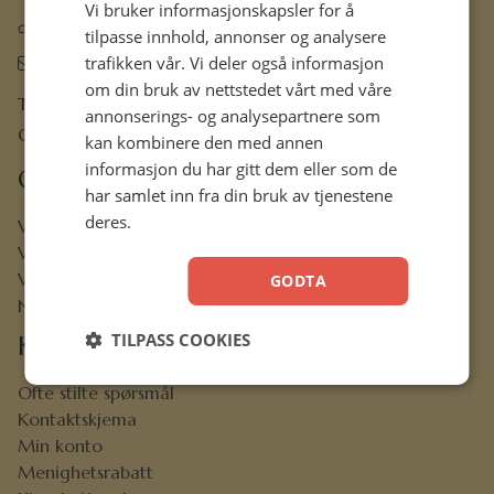
Vi bruker informasjonskapsler for å
63 80 30 99
tilpasse innhold, annonser og analysere
trafikken vår. Vi deler også informasjon
ordre@hermon.no
om din bruk av nettstedet vårt med våre
Trondheimsveien 50 C, 2007 Kjeller
annonserings- og analysepartnere som
Org.nr. 889 204 982
kan kombinere den med annen
informasjon du har gitt dem eller som de
Om oss
har samlet inn fra din bruk av tjenestene
deres.
Vår visjon
Vår historie
Vårt ansvar
GODTA
Nettbibel
TILPASS COOKIES
Kundeservice
Ofte stilte spørsmål
Kontaktskjema
Min konto
Menighetsrabatt