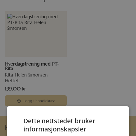
Hverdagstrening med PT-
Rita
Rita Helen Simonsen
Heftet
199,00
kr
Legg i handlekurv
Dette nettstedet bruker
Hermon Forlag AS
informasjonskapsler