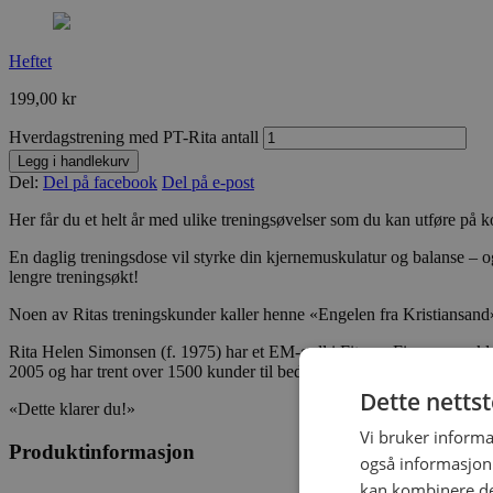
Heftet
199,00
kr
Hverdagstrening med PT-Rita antall
Legg i handlekurv
Del:
Del på facebook
Del på e-post
Her får du et helt år med ulike treningsøvelser som du kan utføre på k
En daglig treningsdose vil styrke din kjernemuskulatur og balanse – og b
lengre treningsøkt!
Noen av Ritas treningskunder kaller henne «Engelen fra Kristiansand» 
Rita Helen Simonsen (f. 1975) har et EM-gull i Fitness Five og marklø
2005 og har trent over 1500 kunder til bedre fysisk form. Nå får du
Dette netts
«Dette klarer du!»
Vi bruker informa
Produktinformasjon
også informasjon
kan kombinere de