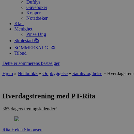
Duftlys
Gavebøker
Kopper
Notatbøker
Klær
Menighet
Pinse Ung
Skolestart 📚
SOMMERSALG! 🌻
Tilbud
Dette er sommerens bestselger
Hjem
»
Nettbutikk
»
Oppbyggelse
»
Samliv og helse
»
Hverdagstren
Hverdagstrening med PT-Rita
365 dagers treningskalender!
Rita Helen Simonsen