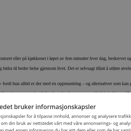
ontoret eller på kjøkkenet i løpet av fem minutter hver dag, beskrevet 
idra til bedre helse gjennom livet. Det er selvsagt tillatt å utføre øvels
fordi hun alltid er der med en oppmuntring – og alternativer som kan gj
ft og har norgesrekord i knebøy, benkpress og markløft i sin klasse. H
 gleden av hennes råd – ET HELT ÅR! – der du befinner deg!
tedet bruker informasjonskapsler
sjonskapsler for å tilpasse innhold, annonser og analysere trafikk
 om din bruk av nettstedet vårt med våre annonserings- og anal
n med annen informasjon du har gitt dem eller som de har samlet