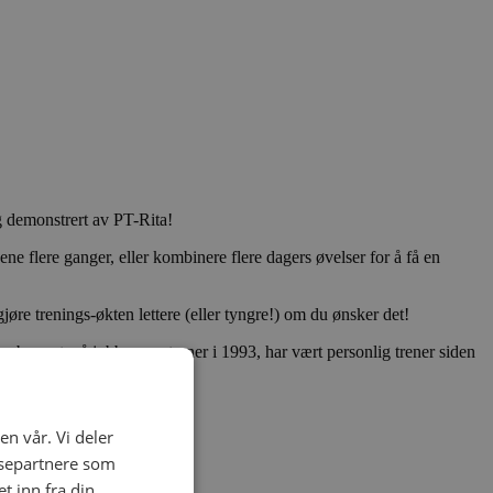
og demonstrert av PT-Rita!
ene flere ganger, eller kombinere flere dagers øvelser for å få en
øre trenings-økten lettere (eller tyngre!) om du ønsker det!
un begynte å jobbe som trener i 1993, har vært personlig trener siden
en vår. Vi deler
ysepartnere som
 inn fra din