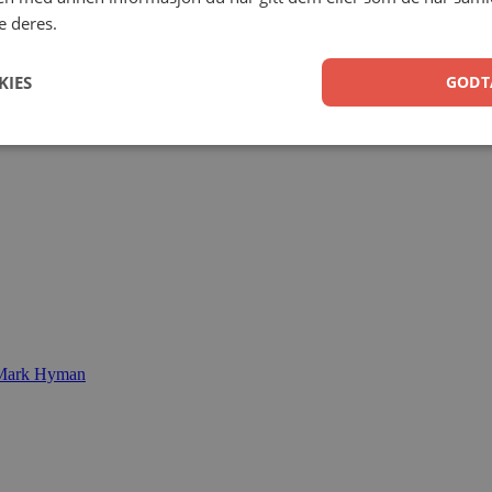
e deres.
KIES
GODT