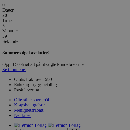
0
Dager
20
Timer
5
Minutter
39
Sekunder
Sommersalget avslutter!
Opptil 50% rabatt på utvalgte kundefavoritter
Se tilbudene!
Gratis frakt over 599
Enkel og trygg betaling
Rask levering
Ofte stilte spørsmål
Kjøpsbetingelser
Menighetsrabatt
Nettbibel