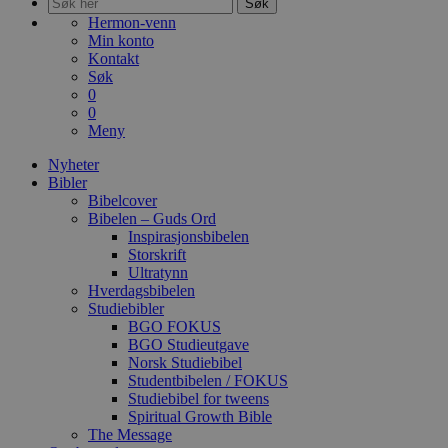
Søk
Hermon-venn
Min konto
Kontakt
Søk
0
0
Meny
Nyheter
Bibler
Bibelcover
Bibelen – Guds Ord
Inspirasjonsbibelen
Storskrift
Ultratynn
Hverdagsbibelen
Studiebibler
BGO FOKUS
BGO Studieutgave
Norsk Studiebibel
Studentbibelen / FOKUS
Studiebibel for tweens
Spiritual Growth Bible
The Message