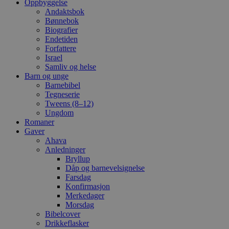
Oppbyggelse
Andaktsbok
Bønnebok
Biografier
Endetiden
Forfattere
Israel
Samliv og helse
Barn og unge
Barnebibel
Tegneserie
Tweens (8–12)
Ungdom
Romaner
Gaver
Ahava
Anledninger
Bryllup
Dåp og barnevelsignelse
Farsdag
Konfirmasjon
Merkedager
Morsdag
Bibelcover
Drikkeflasker