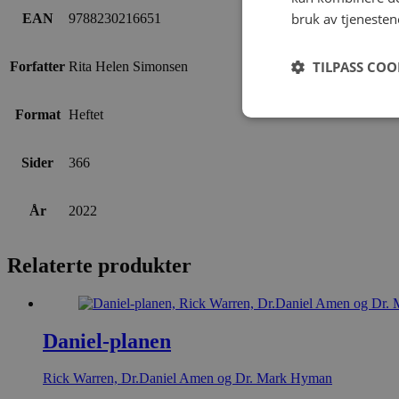
bruk av tjenesten
EAN
9788230216651
TILPASS COO
Forfatter
Rita Helen Simonsen
Format
Heftet
Sider
366
År
2022
Relaterte produkter
Daniel-planen
Rick Warren, Dr.Daniel Amen og Dr. Mark Hyman