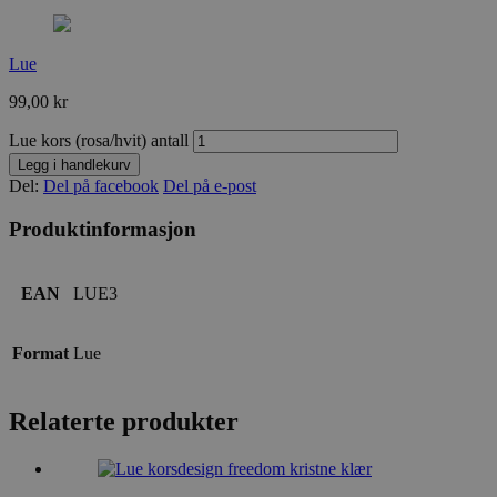
Lue
99,00
kr
Lue kors (rosa/hvit) antall
Legg i handlekurv
Del:
Del på facebook
Del på e-post
Produktinformasjon
EAN
LUE3
Format
Lue
Relaterte produkter