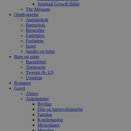
Spiritual Growth Bible
The Message
Oppbyggelse
Andaktsbok
Bønnebok
Biografier
Endetiden
Forfattere
Israel
Samliv og helse
Barn og unge
Barnebibel
Tegneserie
Tweens (8–12)
Ungdom
Romaner
Gaver
Ahava
Anledninger
Bryllup
Dåp og barnevelsignelse
Farsdag
Konfirmasjon
Merkedager
Morsdag