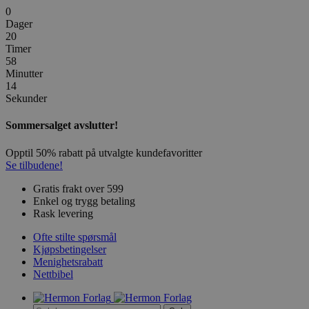
0
Dager
20
Timer
58
Minutter
14
Sekunder
Sommersalget avslutter!
Opptil 50% rabatt på utvalgte kundefavoritter
Se tilbudene!
Gratis frakt over 599
Enkel og trygg betaling
Rask levering
Ofte stilte spørsmål
Kjøpsbetingelser
Menighetsrabatt
Nettbibel