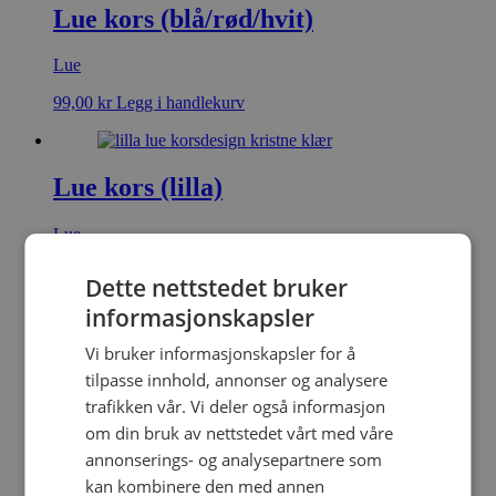
Lue kors (blå/rød/hvit)
Lue
99,00
kr
Legg i handlekurv
Lue kors (lilla)
Lue
99,00
kr
Legg i handlekurv
Dette nettstedet bruker
informasjonskapsler
Vi bruker informasjonskapsler for å
Skjerf kors (lilla)
tilpasse innhold, annonser og analysere
Skjerf
trafikken vår. Vi deler også informasjon
om din bruk av nettstedet vårt med våre
99,00
kr
Legg i handlekurv
annonserings- og analysepartnere som
kan kombinere den med annen