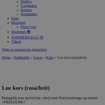
Duftlys
Gavebøker
Kopper
Notatbøker
Klær
Menighet
Pinse Ung
Skolestart 📚
SOMMERSALG! 🌻
Tilbud
Dette er sommerens bestselger
Hjem
»
Nettbutikk
»
Gaver
»
Klær
»
Lue kors (rosa/hvit)
Lue kors (rosa/hvit)
Behagelig rosa og hvit lue i akryl med flott korsdesign og teksten
«FREEDOM»!