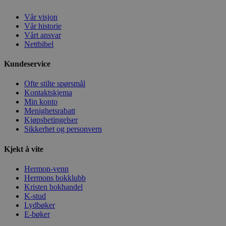
Vår visjon
Vår historie
Vårt ansvar
Nettbibel
Kundeservice
Ofte stilte spørsmål
Kontaktskjema
Min konto
Menighetsrabatt
Kjøpsbetingelser
Sikkerhet og personvern
Kjekt å vite
Hermon-venn
Hermons bokklubb
Kristen bokhandel
K-stud
Lydbøker
E-bøker