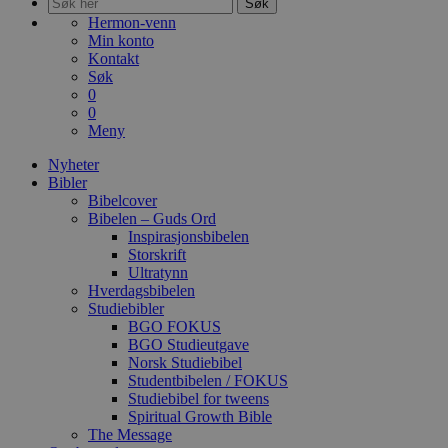
Søk
Hermon-venn
Min konto
Kontakt
Søk
0
0
Meny
Nyheter
Bibler
Bibelcover
Bibelen – Guds Ord
Inspirasjonsbibelen
Storskrift
Ultratynn
Hverdagsbibelen
Studiebibler
BGO FOKUS
BGO Studieutgave
Norsk Studiebibel
Studentbibelen / FOKUS
Studiebibel for tweens
Spiritual Growth Bible
The Message