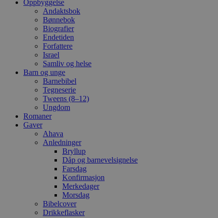
Oppbyggelse
Andaktsbok
Bønnebok
Biografier
Endetiden
Forfattere
Israel
Samliv og helse
Barn og unge
Barnebibel
Tegneserie
Tweens (8–12)
Ungdom
Romaner
Gaver
Ahava
Anledninger
Bryllup
Dåp og barnevelsignelse
Farsdag
Konfirmasjon
Merkedager
Morsdag
Bibelcover
Drikkeflasker