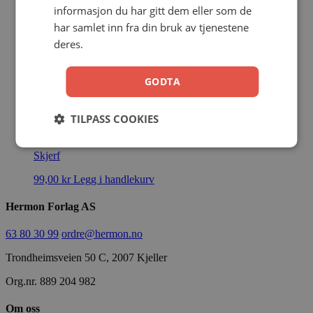
informasjon du har gitt dem eller som de
Skjerf kors (rosa)
har samlet inn fra din bruk av tjenestene
deres.
Skjerf
99,00
kr
Legg i handlekurv
GODTA
TILPASS COOKIES
Skjerf kors (rød/sort)
Skjerf
99,00
kr
Legg i handlekurv
Hermon Forlag AS
63 80 30 99
ordre@hermon.no
Trondheimsveien 50 C, 2007 Kjeller
Org.nr. 889 204 982
Om oss