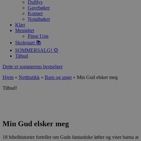
Duftlys
Gavebøker
Kopper
Notatbøker
Klær
Menighet
Pinse Ung
Skolestart 📚
SOMMERSALG! 🌻
Tilbud
Dette er sommerens bestselger
Hjem
»
Nettbutikk
»
Barn og unge
»
Min Gud elsker meg
Tilbud!
Min Gud elsker meg
18 bibelhistorier forteller om Guds fantastiske løfter og viser barna at