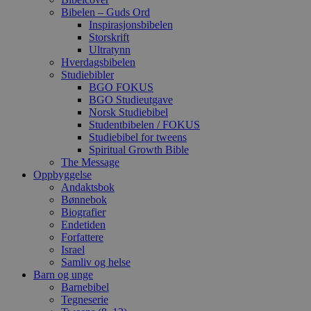
Bibelen – Guds Ord
Inspirasjonsbibelen
Storskrift
Ultratynn
Hverdagsbibelen
Studiebibler
BGO FOKUS
BGO Studieutgave
Norsk Studiebibel
Studentbibelen / FOKUS
Studiebibel for tweens
Spiritual Growth Bible
The Message
Oppbyggelse
Andaktsbok
Bønnebok
Biografier
Endetiden
Forfattere
Israel
Samliv og helse
Barn og unge
Barnebibel
Tegneserie