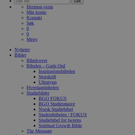
Søk
Hermon-venn
Min konto
Kontakt
Søk
0
0
Meny
Nyheter
Bibler
Bibelcover
Bibelen – Guds Ord
Inspirasjonsbibelen
Storskrift
Ultratynn
Hverdagsbibelen
Studiebibler
BGO FOKUS
BGO Studieutgave
Norsk Studiebibel
Studentbibelen / FOKUS
Studiebibel for tweens
Spiritual Growth Bible
The Message