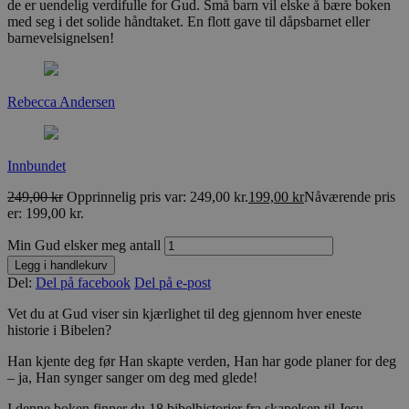
de er uendelig verdifulle for Gud. Små barn vil elske å bære boken
med seg i det solide håndtaket. En flott gave til dåpsbarnet eller
barnevelsignelsen!
Rebecca Andersen
Innbundet
249,00
kr
Opprinnelig pris var: 249,00 kr.
199,00
kr
Nåværende pris
er: 199,00 kr.
Min Gud elsker meg antall
Legg i handlekurv
Del:
Del på facebook
Del på e-post
Vet du at Gud viser sin kjærlighet til deg gjennom hver eneste
historie i Bibelen?
Han kjente deg før Han skapte verden, Han har gode planer for deg
– ja, Han synger sanger om deg med glede!
I denne boken finner du 18 bibelhistorier fra skapelsen til Jesu