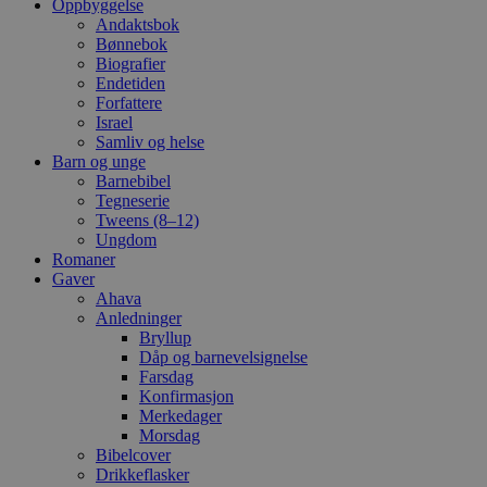
Oppbyggelse
Andaktsbok
Bønnebok
Biografier
Endetiden
Forfattere
Israel
Samliv og helse
Barn og unge
Barnebibel
Tegneserie
Tweens (8–12)
Ungdom
Romaner
Gaver
Ahava
Anledninger
Bryllup
Dåp og barnevelsignelse
Farsdag
Konfirmasjon
Merkedager
Morsdag
Bibelcover
Drikkeflasker