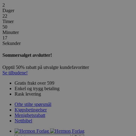
2
Dager
22
Timer
50
Minutter
17
Sekunder
Sommersalget avslutter!
Opptil 50% rabatt på utvalgte kundefavoritter
Se tilbudene!
Gratis frakt over 599
Enkel og trygg betaling
Rask levering
Ofte stilte spørsmål
Kjøpsbetingelser
Menighetsrabatt
Nettbibel