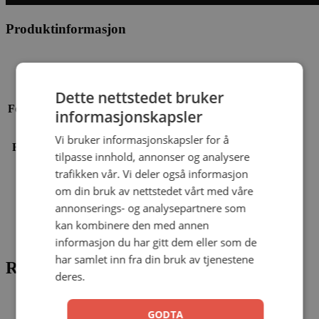
Produktinformasjon
EAN
9788230218044
Dette nettstedet bruker
Forfatter
Rebecca Andersen
informasjonskapsler
Vi bruker informasjonskapsler for å
Format
Innbundet
tilpasse innhold, annonser og analysere
trafikken vår. Vi deler også informasjon
Sider
40
om din bruk av nettstedet vårt med våre
annonserings- og analysepartnere som
År
2025
kan kombinere den med annen
informasjon du har gitt dem eller som de
har samlet inn fra din bruk av tjenestene
Relaterte produkter
deres.
Tilbud!
GODTA