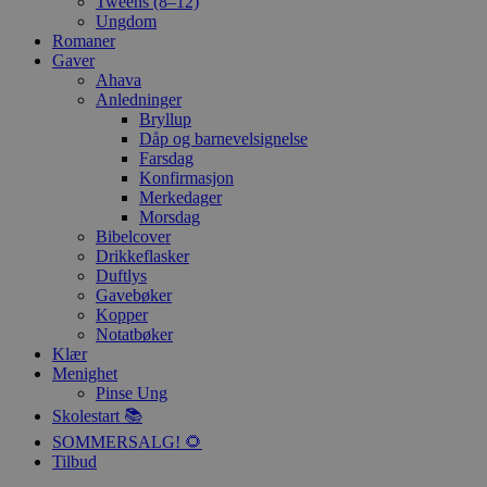
Tweens (8–12)
Ungdom
Romaner
Gaver
Ahava
Anledninger
Bryllup
Dåp og barnevelsignelse
Farsdag
Konfirmasjon
Merkedager
Morsdag
Bibelcover
Drikkeflasker
Duftlys
Gavebøker
Kopper
Notatbøker
Klær
Menighet
Pinse Ung
Skolestart 📚
SOMMERSALG! 🌻
Tilbud