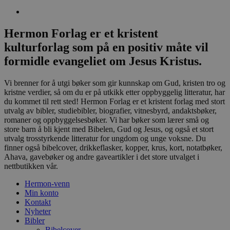
Hermon Forlag er et kristent
kulturforlag som på en positiv måte vil
formidle evangeliet om Jesus Kristus.
Vi brenner for å utgi bøker som gir kunnskap om Gud, kristen tro og
kristne verdier, så om du er på utkikk etter oppbyggelig litteratur, har
du kommet til rett sted! Hermon Forlag er et kristent forlag med stort
utvalg av bibler, studiebibler, biografier, vitnesbyrd, andaktsbøker,
romaner og oppbyggelsesbøker. Vi har bøker som lærer små og
store barn å bli kjent med Bibelen, Gud og Jesus, og også et stort
utvalg trosstyrkende litteratur for ungdom og unge voksne. Du
finner også bibelcover, drikkeflasker, kopper, krus, kort, notatbøker,
Ahava, gavebøker og andre gaveartikler i det store utvalget i
nettbutikken vår.
Hermon-venn
Min konto
Kontakt
Nyheter
Bibler
Bibelcover