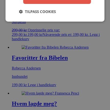
Du er unik!
TILPASS COOKIES
Max Lucado
Stivperm
299,00
kr
Opprinnelig pris var:
299,00 kr.
199,00
kr
Nåværende pris er: 199,00 kr.
Legg i
handlekurv
Favoritter fra Bibelen
Rebecca Andersen
Innbundet
199,00
kr
Legg i handlekurv
Hvem lagde meg?