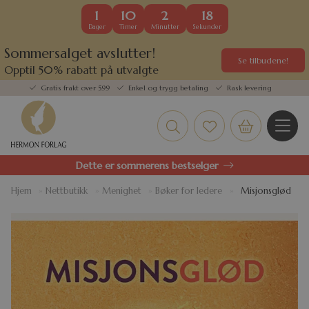
1
10
2
18
Dager
Timer
Minutter
Sekunder
Sommersalget avslutter!
Se tilbudene!
Opptil 50% rabatt på utvalgte
kundefavoritter
Gratis frakt over 599
Enkel og trygg betaling
Rask levering
Dette er sommerens bestselger
Hjem
»
Nettbutikk
»
Menighet
»
Bøker for ledere
»
Misjonsglød