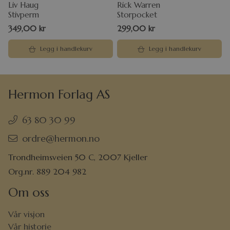
Liv Haug
Rick Warren
Stivperm
Storpocket
349,00
kr
299,00
kr
Legg i handlekurv
Legg i handlekurv
Hermon Forlag AS
63 80 30 99
ordre@hermon.no
Trondheimsveien 50 C, 2007 Kjeller
Org.nr. 889 204 982
Om oss
Vår visjon
Vår historie