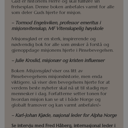
Gud er historiens Herre og skal fullføre sin
frelsesplan. Denne boken anbefales varmt for alle
som deler Guds hjerte for misjon.
– Tormod Engelsviken, professor emeritus i
misjonsvitenskap, MF Vitenskapelig høyskole
Misjonsglød er en sterk, inspirerende og
nødvendig bok for alle som ønsker å forstå og
gjenoppdage misjonens hjerte i Pinsebevegelsen.
–
J
ulie Kroslid, misjonær og kristen influenser
Boken
Misjonsglød
viser oss litt av
Pinsebevegelsens misjonshistorie, men enda
viktigere, så viser den bevegelsens hjerte for at
verdens beste nyheter skal nå ut til stadig nye
mennesker i dag. Forfatterne setter tonen for
hvordan misjon kan se ut i både Norge og
globalt framover og kan varmt anbefales!»
– Karl-Johan Kjøde, nasjonal leder for Alpha Norge
Se intervju med Fred Håberg, internasjonal leder i