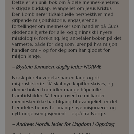
Dette er en unik bok om å dele menneskehetens
viktigste budskap: evangeliet om Jesus Kristus.
Den kombinerer tidsaktuelle perspektiver med
gripende misjonshistorie, engasjerende
fortellinger om mennesker som handler på Guds
glødende hjerte for alle, og gir innsikt i nyere
missiologisk forskning. Jeg anbefaler boken på det
varmeste, både for deg som lurer på hva misjon
handler om – og for deg som har glødet for
misjon lenge.
–
Øystein Samnøen, daglig leder NORME
Norsk pinsebevegelse har en lang og rik
misjonshistorie. Nå skal nye kapitler skrives, og
denne boken formidler mange håpefulle
framtidsbilder. Så lenge over tre milliarder
mennesker ikke har tilgang til evangeliet, er det
fremdeles behov for mange nye misjonærer og
nytt misjonsengasjement – også fra Norge.
–
Andreas Nordli, leder for Ungdom i Oppdrag