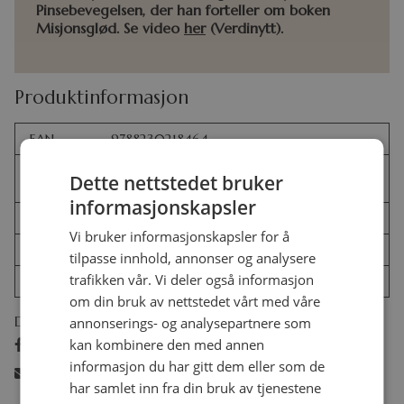
Pinsebevegelsen, der han forteller om boken
Misjonsglød. Se video
her
(Verdinytt).
Produktinformasjon
EAN
9788230218464
J.D. Andersen, R.Y. Alegre, S.S. Eriksen & F.
Dette nettstedet bruker
Forfatter
Håberg (+30 bidragsytere)
informasjonskapsler
Format
Storpocket
Vi bruker informasjonskapsler for å
Sider
296
tilpasse innhold, annonser og analysere
trafikken vår. Vi deler også informasjon
År
2025
om din bruk av nettstedet vårt med våre
Del:
annonserings- og analysepartnere som
kan kombinere den med annen
Del på facebook
informasjon du har gitt dem eller som de
Del på e-post
har samlet inn fra din bruk av tjenestene