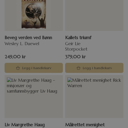
Beveg verden ved Bønn
Kallets triumf
Wesley L. Duewel
Geir Lie
Storpocket
249,00
kr
379,00
kr
Legg i handlekurv
Legg i handlekurv
Liv Margrethe Haug
Målrettet menighet