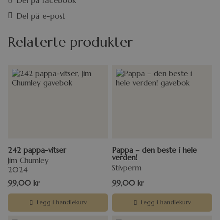
Del på facebook
Del på e-post
Relaterte produkter
242 pappa-vitser
Pappa – den beste i hele
verden!
Jim Chumley
Stivperm
2024
99,00
kr
99,00
kr
Legg i handlekurv
Legg i handlekurv