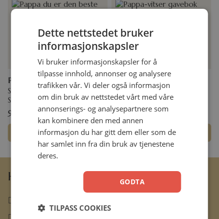
Dette nettstedet bruker
informasjonskapsler
Vi bruker informasjonskapsler for å
tilpasse innhold, annonser og analysere
Pappa – du er den beste
Pappa-vitser
trafikken vår. Vi deler også informasjon
Summersdale
om din bruk av nettstedet vårt med våre
Stivperm
annonserings- og analysepartnere som
99,00
kr
99,00
kr
kan kombinere den med annen
informasjon du har gitt dem eller som de
Legg i handlekurv
Legg i handlekurv
har samlet inn fra din bruk av tjenestene
deres.
Hermon Forlag AS
GODTA
63 80 30 99
TILPASS COOKIES
ordre@hermon.no