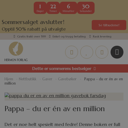
1
22
6
30
Dager
Timer
Minutter
Sekunder
Sommersalget avslutter!
Se tilbudene!
Opptil 50% rabatt på utvalgte
kundefavoritter
Gratis frakt over 599
Enkel og trygg betaling
Rask levering
Dette er sommerens bestselger
Hjem
»
Nettbutikk
»
Gaver
»
Gavebøker
»
Pappa – du er én av en
million
Pappa – du er én av en million
Det er noe helt spesielt med fedre! Denne boken er full