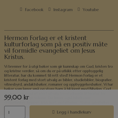
Facebook
Instagram
Youtube
Hermon Forlag er et kristent
kulturforlag som på en positiv måte
vil formidle evangeliet om Jesus
Kristus.
Vi brenner for å utgi bøker som gir kunnskap om Gud, kristen tro
og kristne verdier, så om du er på utkikk etter oppbyggelig
litteratur, har du kommet til rett sted! Hermon Forlag er et
kristent forlag med stort utvalg av bibler, studiebibler, biografier,
vitnesbyrd, andaktsbøker, romaner og oppbyggelsesbøker. Vi har
bøker som lærer små og store barn å bli kjent med Bibelen, Gud
og Jesus, og også et stort utvalg trosstyrkende litteratur for
99,00
kr
ungdom og unge voksne. Du finner også bibelcover,
drikkeflasker, kopper, krus, kort, notatbøker, Ahava, gavebøker
og andre gaveartikler i det store utvalget i nettbutikken vår.
Legg i handlekurv