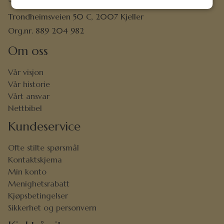
Trondheimsveien 50 C, 2007 Kjeller
Org.nr. 889 204 982
Om oss
Vår visjon
Vår historie
Vårt ansvar
Nettbibel
Kundeservice
Ofte stilte spørsmål
Kontaktskjema
Min konto
Menighetsrabatt
Kjøpsbetingelser
Sikkerhet og personvern