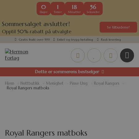
0
1
18
56
Dager
Timer
Minutter
Sekunder
Sommersalget avslutter!
Se tilbudene!
Opptil 50% rabatt på utvalgte
kundefavoritter
Gratis frakt over 599
Enkel og trygg betaling
Rask levering
Dette er sommerens bestselger
Hjem
»
Nettbutikk
»
Menighet
»
Pinse Ung
»
Royal Rangers
»
Royal Rangers matboks
Royal Rangers matboks