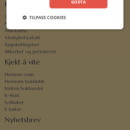
GODTA
Kundeservice
Ofte stilte spørsmål
TILPASS COOKIES
Kontaktskjema
Min konto
Menighetsrabatt
Kjøpsbetingelser
Sikkerhet og personvern
Kjekt å vite
Hermon-venn
Hermons bokklubb
Kristen bokhandel
K-stud
Lydbøker
E-bøker
Nyhetsbrev