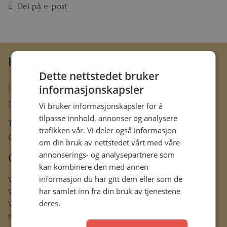
Del på e-post
Hermon Forlag AS
Dette nettstedet bruker
63 80 30 99
informasjonskapsler
ordre@hermon.no
Vi bruker informasjonskapsler for å
tilpasse innhold, annonser og analysere
Trondheimsveien 50 C, 2007 Kjeller
trafikken vår. Vi deler også informasjon
Org.nr. 889 204 982
om din bruk av nettstedet vårt med våre
annonserings- og analysepartnere som
Om oss
kan kombinere den med annen
informasjon du har gitt dem eller som de
Vår visjon
har samlet inn fra din bruk av tjenestene
Vår historie
deres.
Vårt ansvar
Nettbibel