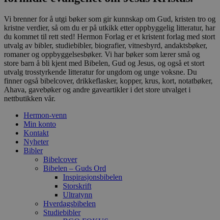
Vi brenner for å utgi bøker som gir kunnskap om Gud, kristen tro og
kristne verdier, så om du er på utkikk etter oppbyggelig litteratur, har
du kommet til rett sted! Hermon Forlag er et kristent forlag med stort
utvalg av bibler, studiebibler, biografier, vitnesbyrd, andaktsbøker,
romaner og oppbyggelsesbøker. Vi har bøker som lærer små og
store barn å bli kjent med Bibelen, Gud og Jesus, og også et stort
utvalg trosstyrkende litteratur for ungdom og unge voksne. Du
finner også bibelcover, drikkeflasker, kopper, krus, kort, notatbøker,
Ahava, gavebøker og andre gaveartikler i det store utvalget i
nettbutikken vår.
Hermon-venn
Min konto
Kontakt
Nyheter
Bibler
Bibelcover
Bibelen – Guds Ord
Inspirasjonsbibelen
Storskrift
Ultratynn
Hverdagsbibelen
Studiebibler