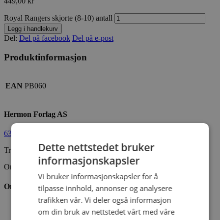
449,00
kr
Royal Rangers skjorte (8-10) antall
Legg i handlekurv
Del:
Del på facebook
Del på e-post
Produktinformasjon
EAN
PB060
Hermon Forlag AS
63 80 30 99
ordre@hermon.no
Dette nettstedet bruker
Trondheimsveien 50 C, 2007 Kjeller
informasjonskapsler
Org.nr. 889 204 982
Vi bruker informasjonskapsler for å
Om oss
tilpasse innhold, annonser og analysere
trafikken vår. Vi deler også informasjon
Vår visjon
om din bruk av nettstedet vårt med våre
Vår historie