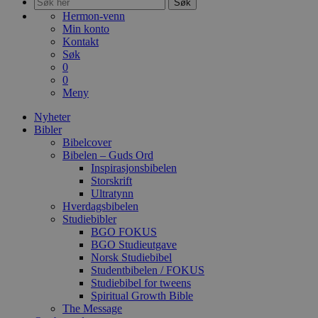
Søk
Hermon-venn
Min konto
Kontakt
Søk
0
0
Meny
Nyheter
Bibler
Bibelcover
Bibelen – Guds Ord
Inspirasjonsbibelen
Storskrift
Ultratynn
Hverdagsbibelen
Studiebibler
BGO FOKUS
BGO Studieutgave
Norsk Studiebibel
Studentbibelen / FOKUS
Studiebibel for tweens
Spiritual Growth Bible
The Message