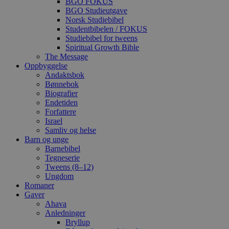
BGO FOKUS
BGO Studieutgave
Norsk Studiebibel
Studentbibelen / FOKUS
Studiebibel for tweens
Spiritual Growth Bible
The Message
Oppbyggelse
Andaktsbok
Bønnebok
Biografier
Endetiden
Forfattere
Israel
Samliv og helse
Barn og unge
Barnebibel
Tegneserie
Tweens (8–12)
Ungdom
Romaner
Gaver
Ahava
Anledninger
Bryllup