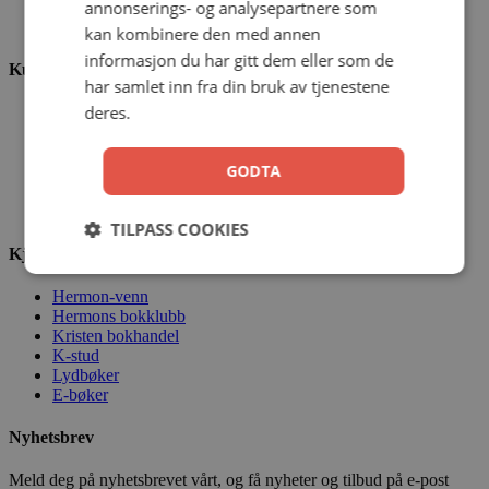
annonserings- og analysepartnere som
Vårt ansvar
Nettbibel
kan kombinere den med annen
informasjon du har gitt dem eller som de
Kundeservice
har samlet inn fra din bruk av tjenestene
deres.
Ofte stilte spørsmål
Kontaktskjema
Min konto
GODTA
Menighetsrabatt
Kjøpsbetingelser
Sikkerhet og personvern
TILPASS COOKIES
Kjekt å vite
Hermon-venn
Hermons bokklubb
Kristen bokhandel
K-stud
Lydbøker
E-bøker
Nyhetsbrev
Meld deg på nyhetsbrevet vårt, og få nyheter og tilbud på e-post