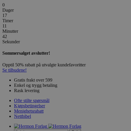
0
Dager
17
Timer
11
Minutter
42
Sekunder
Sommersalget avslutter!
Opptil 50% rabatt på utvalgte kundefavoritter
Se tilbudene!
Gratis frakt over 599
Enkel og trygg betaling
Rask levering
Ofte stilte spørsmål
Kjøpsbetingelser
Menighetsrabatt
Nettbibel