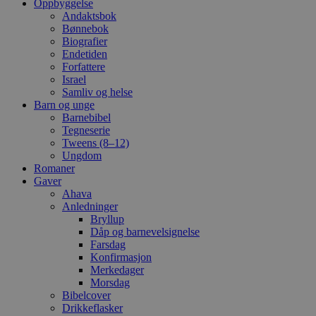
Oppbyggelse
Andaktsbok
Bønnebok
Biografier
Endetiden
Forfattere
Israel
Samliv og helse
Barn og unge
Barnebibel
Tegneserie
Tweens (8–12)
Ungdom
Romaner
Gaver
Ahava
Anledninger
Bryllup
Dåp og barnevelsignelse
Farsdag
Konfirmasjon
Merkedager
Morsdag
Bibelcover
Drikkeflasker