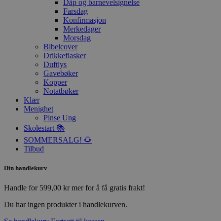
Dåp og barnevelsignelse
Farsdag
Konfirmasjon
Merkedager
Morsdag
Bibelcover
Drikkeflasker
Duftlys
Gavebøker
Kopper
Notatbøker
Klær
Menighet
Pinse Ung
Skolestart 📚
SOMMERSALG! 🌻
Tilbud
Din handlekurv
Handle for
599,00
kr
mer for å få gratis frakt!
Du har ingen produkter i handlekurven.