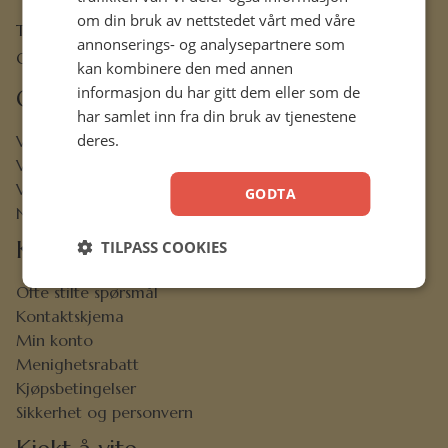
om din bruk av nettstedet vårt med våre
Trondheimsveien 50 C, 2007 Kjeller
annonserings- og analysepartnere som
Org.nr. 889 204 982
kan kombinere den med annen
informasjon du har gitt dem eller som de
Om oss
har samlet inn fra din bruk av tjenestene
deres.
Vår visjon
Vår historie
Vårt ansvar
GODTA
Nettbibel
Kundeservice
TILPASS COOKIES
Ofte stilte spørsmål
Kontaktskjema
Min konto
Menighetsrabatt
Kjøpsbetingelser
Sikkerhet og personvern