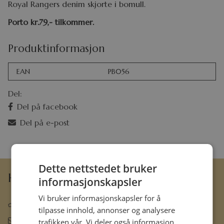
Royal Rangers denim skjorte i bomull.
Porto kr.79,- tilkommer.
Produktinformasjon
EAN
PB056
Del:
Del på facebook
Del på e-post
Dette nettstedet bruker
Hermon Forlag AS
informasjonskapsler
Vi bruker informasjonskapsler for å
63 80 30 99
tilpasse innhold, annonser og analysere
ordre@hermon.no
trafikken vår. Vi deler også informasjon