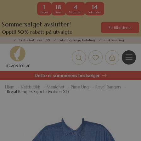
1
18
4
14
Dager
Timer
Minutter
Sekunder
Sommersalget avslutter!
Se tilbudene!
Opptil 50% rabatt på utvalgte
kundefavoritter
Gratis frakt over 599
Enkel og trygg betaling
Rask levering
Dette er sommerens bestselger
Hjem
»
Nettbutikk
»
Menighet
»
Pinse Ung
»
Royal Rangers
»
Royal Rangers skjorte (voksen XL)