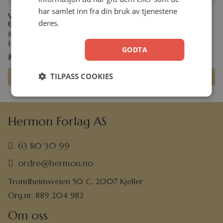
har samlet inn fra din bruk av tjenestene
Veien til Gud 100-pakning
Jesusboka
deres.
(norsk/engelsk)
Kjell Haltorp
Kjell Haltorp
Hefte
Hefte
GODTA
890,00
kr
35,00
kr
TILPASS COOKIES
Legg i handlekurv
Legg i handlekurv
Hermon Forlag AS
63 80 30 99
ordre@hermon.no
Trondheimsveien 50 C, 2007 Kjeller
Org.nr. 889 204 982
Om oss