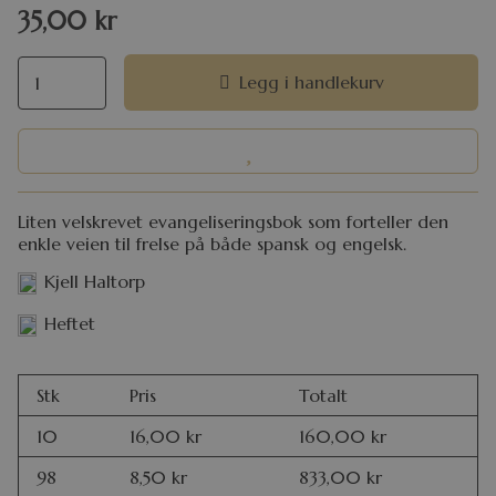
35,00
kr
Legg i handlekurv
Liten velskrevet evangeliseringsbok som forteller den
enkle veien til frelse på både spansk og engelsk.
Kjell Haltorp
Heftet
Stk
Pris
Totalt
10
16,00
kr
160,00
kr
98
8,50
kr
833,00
kr