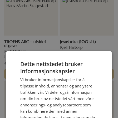
TROENS ABC – utvidet
Jesusboka (100 stk)
utgave
Kjell Haltorp
Kjell Haltorp
Hefte
Hefte
Dette nettstedet bruker
49,00
kr
850,00
kr
informasjonskapsler
Legg i handlekurv
Legg i handlekurv
Vi bruker informasjonskapsler for å
tilpasse innhold, annonser og analysere
trafikken vår. Vi deler også informasjon
om din bruk av nettstedet vårt med våre
annonserings- og analysepartnere som
kan kombinere den med annen
informasjon du har gitt dem eller som de