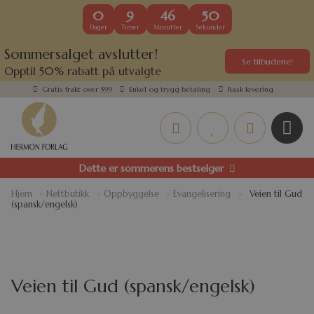
0
9
46
50
Dager
Timer
Minutter
Sekunder
Sommersalget avslutter!
Se tilbudene!
Opptil 50% rabatt på utvalgte
kundefavoritter
Gratis frakt over 599
Enkel og trygg betaling
Rask levering
Dette er sommerens bestselger
Hjem
»
Nettbutikk
»
Oppbyggelse
»
Evangelisering
»
Veien til Gud
(spansk/engelsk)
Veien til Gud (spansk/engelsk)