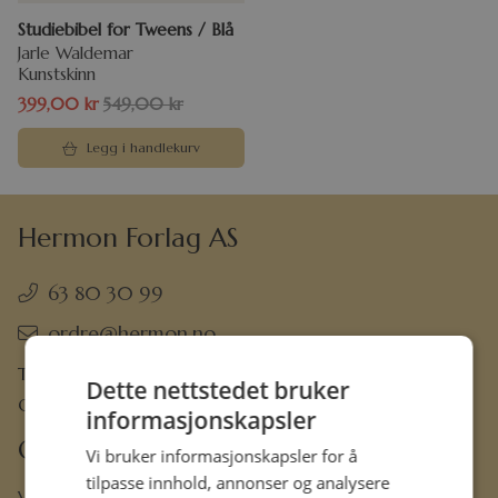
Studiebibel for Tweens / Blå
Jarle Waldemar
Kunstskinn
399,00
kr
549,00
kr
Legg i handlekurv
Hermon Forlag AS
63 80 30 99
ordre@hermon.no
Trondheimsveien 50 C, 2007 Kjeller
Dette nettstedet bruker
Org.nr. 889 204 982
informasjonskapsler
Om oss
Vi bruker informasjonskapsler for å
tilpasse innhold, annonser og analysere
Vår visjon