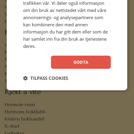
trafikken vår. Vi deler også informasjon
Vår historie
om din bruk av nettstedet vårt med våre
Vårt ansvar
annonserings- og analysepartnere som
Nettbibel
kan kombinere den med annen
Kundeservice
informasjon du har gitt dem eller som de
har samlet inn fra din bruk av tjenestene
Ofte stilte spørsmål
deres.
Kontaktskjema
Min konto
GODTA
Menighetsrabatt
Kjøpsbetingelser
TILPASS COOKIES
Sikkerhet og personvern
Kjekt å vite
Hermon-venn
Hermons bokklubb
Kristen bokhandel
K-stud
Lydbøker