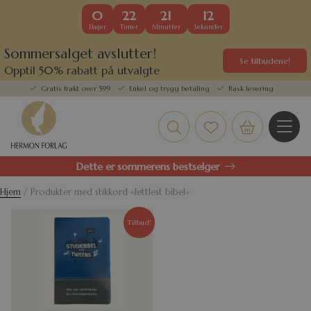
0
22
21
12
Dager
Timer
Minutter
Sekunder
Sommersalget avslutter!
Se tilbudene!
Opptil 50% rabatt på utvalgte
kundefavoritter
Gratis frakt over 599
Enkel og trygg betaling
Rask levering
Dette er sommerens bestselger
Hjem
/ Produkter med stikkord «lettlest bibel»
Tilbud!