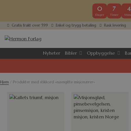
0
7
4
Dager
Timer
Minu
Gratis frakt over 599
Enkel og trygg betaling
Rask levering
Bibler
Oppbyggelse
Ba
Nyheter
Hjem
/ Produkter med stikkord «navngitte misjonærer»