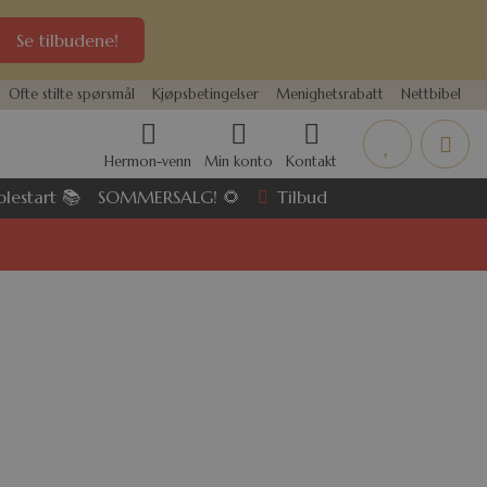
Se tilbudene!
Ofte stilte spørsmål
Kjøpsbetingelser
Menighetsrabatt
Nettbibel
Hermon-venn
Min konto
Kontakt
Tilbud
olestart 📚
SOMMERSALG! 🌻