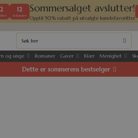
Sommersalget avslutter!
2
12
tter
Sekunder
Opptil 50% rabatt på utvalgte kundefavoritter
rn og unge
Gaver
Menighet
Romaner
Klær
Sk
Dette er sommerens bestselger