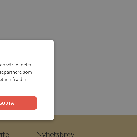
en vår. Vi deler
ysepartnere som
 inn fra din
GODTA
ite
Nyhetsbrev