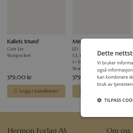
Kallets triumf
Misjonsglød
Geir Lie
J.D. Andersen, R.Y. Alegre,
Dette netts
Storpocket
S.S. Eriksen & F. Håberg
(+30 bidragsytere)
Vi bruker informa
Storpocket
også informasjon
kan kombinere de
379,00
kr
379,00
kr
bruk av tjenesten
Legg i handlekurv
Legg i handlekurv
TILPASS COO
Hermon Forlag AS
Om oss