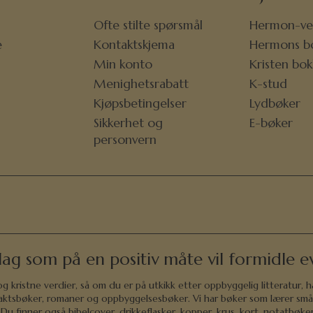
Ofte stilte spørsmål
Hermon-ve
e
Kontaktskjema
Hermons b
r
Min konto
Kristen bo
Menighetsrabatt
K-stud
Kjøpsbetingelser
Lydbøker
Sikkerhet og
E-bøker
personvern
lag som på en positiv måte vil formidle ev
 kristne verdier, så om du er på utkikk etter oppbyggelig litteratur, h
andaktsbøker, romaner og oppbyggelsesbøker. Vi har bøker som lærer små
u finner også bibelcover, drikkeflasker, kopper, krus, kort, notatbøker