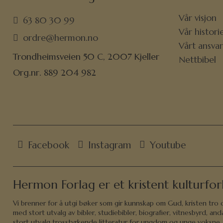
Vår visjon
63 80 30 99
Vår histori
ordre@hermon.no
Vårt ansva
Trondheimsveien 50 C, 2007 Kjeller
Nettbibel
Org.nr. 889 204 982
Facebook
Instagram
Youtube
Hermon Forlag er et kristent kulturfor
Vi brenner for å utgi bøker som gir kunnskap om Gud, kristen tro og
med stort utvalg av bibler, studiebibler, biografier, vitnesbyrd, 
stort utvalg trosstyrkende litteratur for ungdom og unge voksne. D