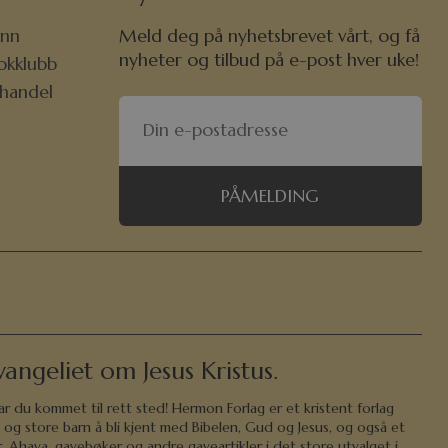
nn
Meld deg på nyhetsbrevet vårt, og få
nyheter og tilbud på e-post hver uke!
okklubb
khandel
PÅMELDING
angeliet om Jesus Kristus.
ar du kommet til rett sted! Hermon Forlag er et kristent forlag
 og store barn å bli kjent med Bibelen, Gud og Jesus, og også et
, Ahava, gavebøker og andre gaveartikler i det store utvalget i