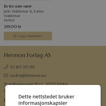
En tro som varer
Jarle Waldemar & Karina
Waldemar
Heftet
299,00
kr
Legg i handlekurv
Hermon Forlag AS
63 80 30 99
ordre@hermon.no
Trondheimsveien 50 C, 2007 Kjeller
Org.nr. 889 204 982
Dette nettstedet bruker
Om oss
informasjonskapsler