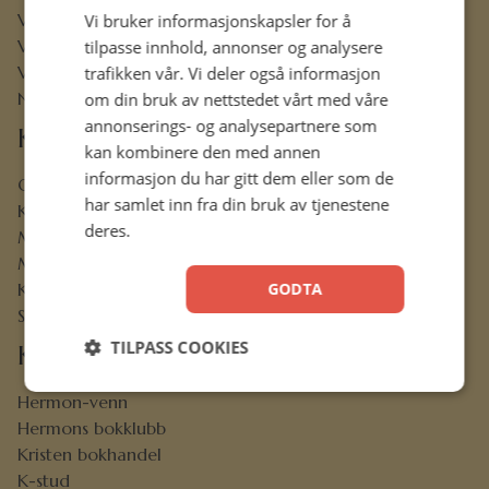
Vår visjon
Vi bruker informasjonskapsler for å
Vår historie
tilpasse innhold, annonser og analysere
Vårt ansvar
trafikken vår. Vi deler også informasjon
Nettbibel
om din bruk av nettstedet vårt med våre
annonserings- og analysepartnere som
Kundeservice
kan kombinere den med annen
informasjon du har gitt dem eller som de
Ofte stilte spørsmål
har samlet inn fra din bruk av tjenestene
Kontaktskjema
deres.
Min konto
Menighetsrabatt
GODTA
Kjøpsbetingelser
Sikkerhet og personvern
TILPASS COOKIES
Kjekt å vite
Hermon-venn
Hermons bokklubb
Kristen bokhandel
K-stud