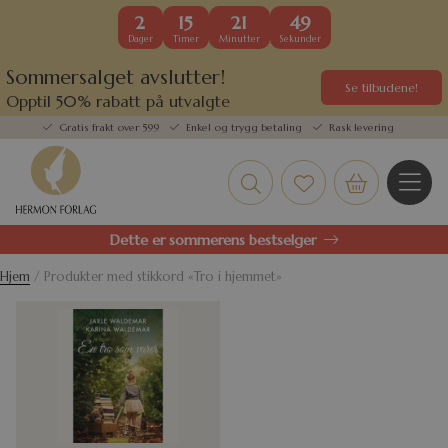
2
15
21
49
Dager
Timer
Minutter
Sekunder
Sommersalget avslutter!
Se tilbudene!
Opptil 50% rabatt på utvalgte
kundefavoritter
Gratis frakt over 599
Enkel og trygg betaling
Rask levering
Dette er sommerens bestselger
Hjem
/ Produkter med stikkord «Tro i hjemmet»