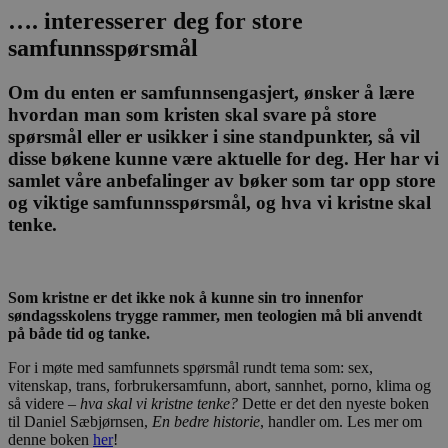
…. interesserer deg for store
samfunnsspørsmål
Om du enten er samfunnsengasjert, ønsker å lære
hvordan man som kristen skal svare på store
spørsmål eller er usikker i sine standpunkter, så vil
disse bøkene kunne være aktuelle for deg. Her har vi
samlet våre anbefalinger av bøker som tar opp store
og viktige samfunnsspørsmål, og hva vi kristne skal
tenke.
Som kristne er det ikke nok å kunne sin tro innenfor
søndagsskolens trygge rammer, men teologien må bli anvendt
på både tid og tanke.
For i møte med samfunnets spørsmål rundt tema som: sex,
vitenskap, trans, forbrukersamfunn, abort, sannhet, porno, klima og
så videre –
hva skal vi kristne tenke?
Dette er det den nyeste boken
til Daniel Sæbjørnsen,
En bedre historie
, handler om. Les mer om
denne boken
her
!