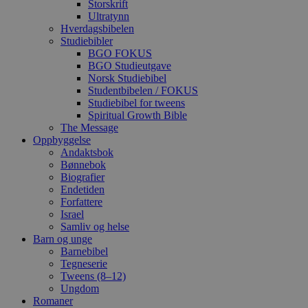
Storskrift
Ultratynn
Hverdagsbibelen
Studiebibler
BGO FOKUS
BGO Studieutgave
Norsk Studiebibel
Studentbibelen / FOKUS
Studiebibel for tweens
Spiritual Growth Bible
The Message
Oppbyggelse
Andaktsbok
Bønnebok
Biografier
Endetiden
Forfattere
Israel
Samliv og helse
Barn og unge
Barnebibel
Tegneserie
Tweens (8–12)
Ungdom
Romaner