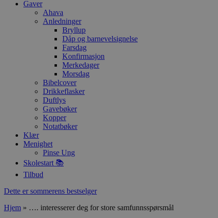
Gaver
Ahava
Anledninger
Bryllup
Dåp og barnevelsignelse
Farsdag
Konfirmasjon
Merkedager
Morsdag
Bibelcover
Drikkeflasker
Duftlys
Gavebøker
Kopper
Notatbøker
Klær
Menighet
Pinse Ung
Skolestart 📚
Tilbud
Dette er sommerens bestselger
Hjem
»
…. interesserer deg for store samfunnsspørsmål