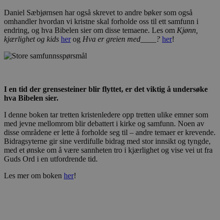
Daniel Sæbjørnsen har også skrevet to andre bøker som også
omhandler hvordan vi kristne skal forholde oss til ett samfunn i
endring, og hva Bibelen sier om disse temaene. Les om
Kjønn,
kjærlighet og kids
her
og
Hva er greien med____?
her
!
I en tid der grensesteiner blir flyttet, er det viktig å undersøke
hva Bibelen sier.
I denne boken tar tretten kristenledere opp tretten ulike emner som
med jevne mellomrom blir debattert i kirke og samfunn. Noen av
disse områdene er lette å forholde seg til – andre temaer er krevende.
Bidragsyterne gir sine verdifulle bidrag med stor innsikt og tyngde,
med et ønske om å være sannheten tro i kjærlighet og vise vei ut fra
Guds Ord i en utfordrende tid.
Les mer om boken
her
!