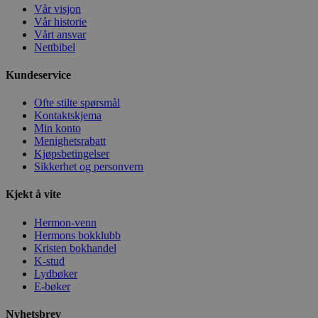
Vår visjon
Vår historie
Vårt ansvar
Nettbibel
Kundeservice
Ofte stilte spørsmål
Kontaktskjema
Min konto
Menighetsrabatt
Kjøpsbetingelser
Sikkerhet og personvern
Kjekt å vite
Hermon-venn
Hermons bokklubb
Kristen bokhandel
K-stud
Lydbøker
E-bøker
Nyhetsbrev