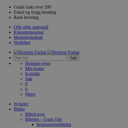
Gratis frakt over 599
Enkel og trygg betaling
Rask levering
Ofte stilte spørsmål
Kjøpsbetingelser
Menighetsrabatt
Nettbibel
Søk
Hermon-venn
Min konto
Kontakt
Søk
0
0
Meny
Nyheter
Bibler
Bibelcover
Bibelen – Guds Ord
Inspirasjonsbibelen