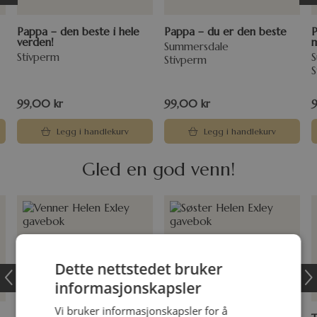
Pappa – den beste i hele
Pappa – du er den beste
P
verden!
m
Summersdale
Stivperm
Stivperm
S
99,00
kr
99,00
kr
Legg i handlekurv
Legg i handlekurv
Gled en god venn!
Dette nettstedet bruker
informasjonskapsler
Vi bruker informasjonskapsler for å