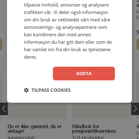
Venner
Søster
T
tilpasse innhold, annonser og analysere
n
Helen Exley
Helen Exley
trafikken vår. Vi deler også informasjon
Innbundet
Stivperm
S
om din bruk av nettstedet vårt med våre
annonserings- og analysepartnere som
99,00
kr
99,00
kr
kan kombinere den med annen
informasjon du har gitt dem eller som de
Legg i handlekurv
Legg i handlekurv
har samlet inn fra din bruk av tjenestene
deres.
Gode ord til jubilanten!
GODTA
TILPASS COOKIES
Du er ikke gammel, du er
Håndbok for
6
vintage!
pensjonisttilværelsen
Summersdale
Ted Heybridge
S