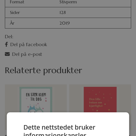
Format
Stivperm
Sider
128
År
2019
Del:
Del på facebook
Del på e-post
Relaterte produkter
Dette nettstedet bruker
informasjonskapsler