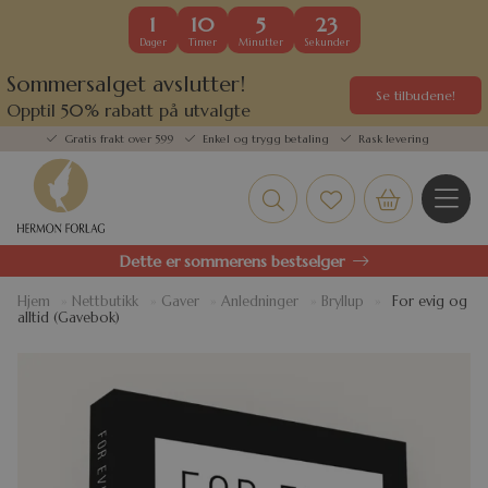
1
10
5
23
Dager
Timer
Minutter
Sekunder
Sommersalget avslutter!
Se tilbudene!
Opptil 50% rabatt på utvalgte
kundefavoritter
Gratis frakt over 599
Enkel og trygg betaling
Rask levering
Dette er sommerens bestselger
Hjem
»
Nettbutikk
»
Gaver
»
Anledninger
»
Bryllup
»
For evig og
alltid (Gavebok)