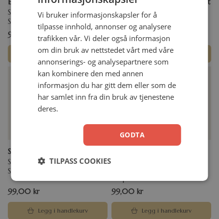
EN STOR KLEM TIL DEG
Den lille boken om kjærlighet
Summersdale
Summersdale
Vi bruker informasjonskapsler for å
Stivperm
Stivperm
tilpasse innhold, annonser og analysere
99,00
kr
99,00
kr
trafikken vår. Vi deler også informasjon
om din bruk av nettstedet vårt med våre
Legg i handlekurv
Legg i handlekurv
annonserings- og analysepartnere som
kan kombinere den med annen
informasjon du har gitt dem eller som de
har samlet inn fra din bruk av tjenestene
deres.
GODTA
Sinnsro
Pappa – du er én av en
million
TILPASS COOKIES
Summersdale
Summersdale
Stivperm
Stivperm
99,00
kr
99,00
kr
Legg i handlekurv
Legg i handlekurv