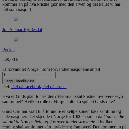
kommer an på hva kristne gjør med den arven og det kallet vi har
fått som nasjon!
Jon Steinar Kjøllesdal
Pocket
249,00
kr
Et forvandlet Norge - som forvandler nasjonene antall
Legg i handlekurv
Del:
Del på facebook
Del på e-post
Hva er Guds plan for verden? Hvordan skal kristne involvere seg i
samfunnet? Hvilken rolle er Norge kalt til å spille i Guds rike?
Guds Ord har kraft til å forandre enkeltpersoner, lokalsamfunn og
hele nasjoner. Det skjedde i Norge for 1000 år siden da
Gud sendte
sitt ord til Noregs fjell, og ljos over landet strøymde
. I hvilken
retning skal samfunnet vårt utvikle seg framover? Det kommer an på