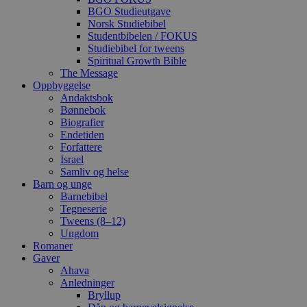
BGO Studieutgave
Norsk Studiebibel
Studentbibelen / FOKUS
Studiebibel for tweens
Spiritual Growth Bible
The Message
Oppbyggelse
Andaktsbok
Bønnebok
Biografier
Endetiden
Forfattere
Israel
Samliv og helse
Barn og unge
Barnebibel
Tegneserie
Tweens (8–12)
Ungdom
Romaner
Gaver
Ahava
Anledninger
Bryllup