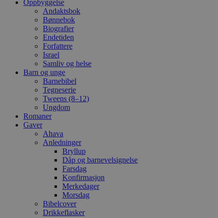
Oppbyggelse
Andaktsbok
Bønnebok
Biografier
Endetiden
Forfattere
Israel
Samliv og helse
Barn og unge
Barnebibel
Tegneserie
Tweens (8–12)
Ungdom
Romaner
Gaver
Ahava
Anledninger
Bryllup
Dåp og barnevelsignelse
Farsdag
Konfirmasjon
Merkedager
Morsdag
Bibelcover
Drikkeflasker