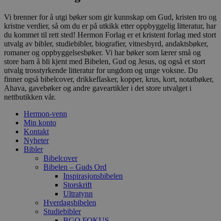
Vi brenner for å utgi bøker som gir kunnskap om Gud, kristen tro og
kristne verdier, så om du er på utkikk etter oppbyggelig litteratur, har
du kommet til rett sted! Hermon Forlag er et kristent forlag med stort
utvalg av bibler, studiebibler, biografier, vitnesbyrd, andaktsbøker,
romaner og oppbyggelsesbøker. Vi har bøker som lærer små og
store barn å bli kjent med Bibelen, Gud og Jesus, og også et stort
utvalg trosstyrkende litteratur for ungdom og unge voksne. Du
finner også bibelcover, drikkeflasker, kopper, krus, kort, notatbøker,
Ahava, gavebøker og andre gaveartikler i det store utvalget i
nettbutikken vår.
Hermon-venn
Min konto
Kontakt
Nyheter
Bibler
Bibelcover
Bibelen – Guds Ord
Inspirasjonsbibelen
Storskrift
Ultratynn
Hverdagsbibelen
Studiebibler
BGO FOKUS