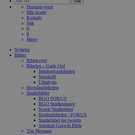
Søk
Hermon-venn
Min konto
Kontakt
Søk
0
0
Meny
Nyheter
Bibler
Bibelcover
Bibelen – Guds Ord
Inspirasjonsbibelen
Storskrift
Ultratynn
Hverdagsbibelen
Studiebibler
BGO FOKUS
BGO Studieutgave
Norsk Studiebibel
Studentbibelen / FOKUS
Studiebibel for tweens
Spiritual Growth Bible
The Message