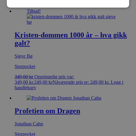
199,00
kr
Legg i handlekurv
Tilbud!
Kristen-dommen 1000 år – hva gikk
galt?
Sigve Bø
Storpocket
349,00
kr
Opprinnelig pris var:
349,00 kr.
249,00
kr
Nåværende pris er: 249,00 kr.
Legg i
handlekurv
Profetien om Dragen
Jonathan Cahn
Storpocket