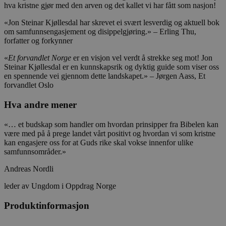
hva kristne gjør med den arven og det kallet vi har fått som nasjon!
«Jon Steinar Kjøllesdal har skrevet ei svært lesverdig og aktuell bok
om samfunnsengasjement og disippelgjøring.» – Erling Thu,
forfatter og forkynner
«
Et forvandlet Norge
er en visjon vel verdt å strekke seg mot! Jon
Steinar Kjøllesdal er en kunnskapsrik og dyktig guide som viser oss
en spennende vei gjennom dette landskapet.» – Jørgen Aass, Et
forvandlet Oslo
Hva andre mener
«… et budskap som handler om hvordan prinsipper fra Bibelen kan
være med på å prege landet vårt positivt og hvordan vi som kristne
kan engasjere oss for at Guds rike skal vokse innenfor ulike
samfunnsområder.»
Andreas Nordli
leder av Ungdom i Oppdrag Norge
Produktinformasjon