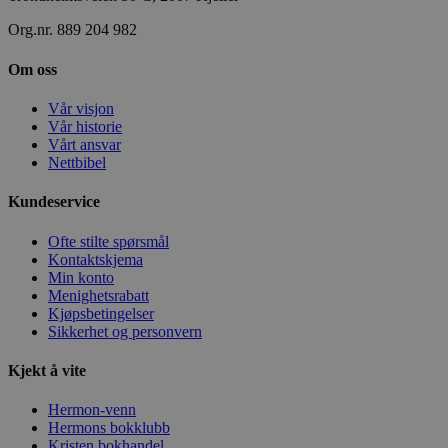
Org.nr. 889 204 982
Om oss
Vår visjon
Vår historie
Vårt ansvar
Nettbibel
Kundeservice
Ofte stilte spørsmål
Kontaktskjema
Min konto
Menighetsrabatt
Kjøpsbetingelser
Sikkerhet og personvern
Kjekt å vite
Hermon-venn
Hermons bokklubb
Kristen bokhandel