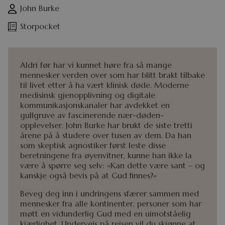
John Burke
Storpocket
Aldri før har vi kunnet høre fra så mange
mennesker verden over som har blitt brakt tilbake
til livet etter å ha vært klinisk døde. Moderne
medisinsk gjenopplivning og digitale
kommunikasjonskanaler har avdekket en
gullgruve av fascinerende nær-døden-
opplevelser. John Burke har brukt de siste tretti
årene på å studere over tusen av dem. Da han
som skeptisk agnostiker først leste disse
beretningene fra øyenvitner, kunne han ikke la
være å spørre seg selv: «Kan dette være sant – og
kanskje også bevis på at Gud finnes?»
Beveg deg inn i undringens sfærer sammen med
mennesker fra alle kontinenter, personer som har
møtt en vidunderlig Gud med en uimotståelig
kjærlighet. Underveis på reisen vil du skjønne at