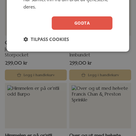
deres.
GODTA
TILPASS COOKIES
Glimt av evigheten
Hans navn skal være Jesus
John Burke
Jarle Waldemar
Storpocket
Innbundet
299,00
kr
299,00
kr
Legg i handlekurv
Legg i handlekurv
Himmelen er på or’ntli
Over og ut med helvete