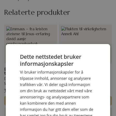
Relaterte produkter
Dette nettstedet bruker
informasjonskapsler
Emmaus – fra kristen ateisme
Flukten til virkeligheten
Vi bruker informasjonskapsler for å
til Jesus-erfaring
Anneli Ahl
tilpasse innhold, annonser og analysere
David Aanje
Storpocket
Storpocket
trafikken vår. Vi deler også informasjon
om din bruk av nettstedet vårt med våre
349,00
kr
199,00
kr
annonserings- og analysepartnere som
Legg i handlekurv
Legg i handlekurv
kan kombinere den med annen
informasjon du har gitt dem eller som de
har samlet inn fra din bruk av tjenestene