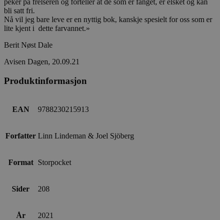
peker på frelseren og forteller at de som er fanget, er elsket og kan
bli satt fri.
Nå vil jeg bare leve er en nyttig bok, kanskje spesielt for oss som er
lite kjent i dette farvannet.»
Berit Nøst Dale
Avisen Dagen, 20.09.21
Produktinformasjon
EAN
9788230215913
Forfatter
Linn Lindeman & Joel Sjöberg
Format
Storpocket
Sider
208
År
2021