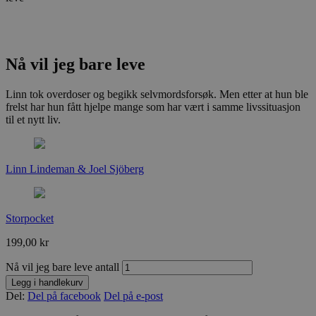
Nå vil jeg bare leve
Linn tok overdoser og begikk selvmordsforsøk. Men etter at hun ble
frelst har hun fått hjelpe mange som har vært i samme livssituasjon
til et nytt liv.
Linn Lindeman & Joel Sjöberg
Storpocket
199,00
kr
Nå vil jeg bare leve antall
Legg i handlekurv
Del:
Del på facebook
Del på e-post