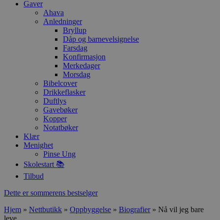
Gaver
Ahava
Anledninger
Bryllup
Dåp og barnevelsignelse
Farsdag
Konfirmasjon
Merkedager
Morsdag
Bibelcover
Drikkeflasker
Duftlys
Gavebøker
Kopper
Notatbøker
Klær
Menighet
Pinse Ung
Skolestart 📚
Tilbud
Dette er sommerens bestselger
Hjem
»
Nettbutikk
»
Oppbyggelse
»
Biografier
»
Nå vil jeg bare
leve