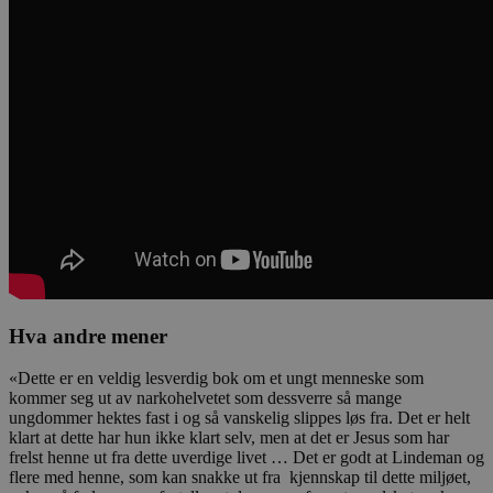
Hva andre mener
«Dette er en veldig lesverdig bok om et ungt menneske som
kommer seg ut av narkohelvetet som dessverre så mange
ungdommer hektes fast i og så vanskelig slippes løs fra. Det er helt
klart at dette har hun ikke klart selv, men at det er Jesus som har
frelst henne ut fra dette uverdige livet … Det er godt at Lindeman og
flere med henne, som kan snakke ut fra kjennskap til dette miljøet,