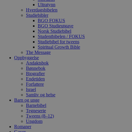
Ultratynn
Hverdagsbibelen
Studiebibler
BGO FOKUS
BGO Studieutgave
Norsk Studiebibel
Studentbibelen / FOKUS
Studiebibel for tweens
Spiritual Growth Bible
The Message
Oppbyggelse
Andaktsbok
Bønnebok
Biografier
Endetiden
Forfattere
Israel
Samliv og helse
Barn og unge
Barnebibel
Tegneserie
Tweens (8–12)
Ungdom
Romaner
Gaver