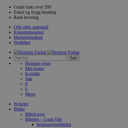
Gratis frakt over 599
Enkel og trygg betaling
Rask levering
Ofte stilte spørsmål
Kjøpsbetingelser
Menighetsrabatt
Nettbibel
Søk
Hermon-venn
Min konto
Kontakt
Søk
0
0
Meny
Nyheter
Bibler
Bibelcover
Bibelen – Guds Ord
Inspirasjonsbibelen