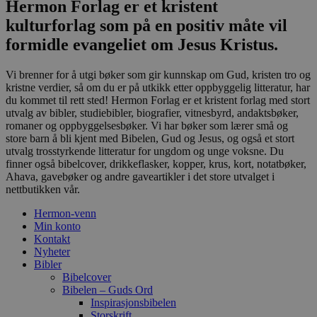
Hermon Forlag er et kristent
kulturforlag som på en positiv måte vil
formidle evangeliet om Jesus Kristus.
Vi brenner for å utgi bøker som gir kunnskap om Gud, kristen tro og
kristne verdier, så om du er på utkikk etter oppbyggelig litteratur, har
du kommet til rett sted! Hermon Forlag er et kristent forlag med stort
utvalg av bibler, studiebibler, biografier, vitnesbyrd, andaktsbøker,
romaner og oppbyggelsesbøker. Vi har bøker som lærer små og
store barn å bli kjent med Bibelen, Gud og Jesus, og også et stort
utvalg trosstyrkende litteratur for ungdom og unge voksne. Du
finner også bibelcover, drikkeflasker, kopper, krus, kort, notatbøker,
Ahava, gavebøker og andre gaveartikler i det store utvalget i
nettbutikken vår.
Hermon-venn
Min konto
Kontakt
Nyheter
Bibler
Bibelcover
Bibelen – Guds Ord
Inspirasjonsbibelen
Storskrift