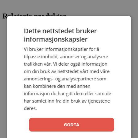
Relaterte produkter
Dette nettstedet bruker
informasjonskapsler
Bare lyset kan beseire mørket
Vi bruker informasjonskapsler for å
tilpasse innhold, annonser og analysere
Sebastian Stakset
trafikken vår. Vi deler også informasjon
om din bruk av nettstedet vårt med våre
Pocket
annonserings- og analysepartnere som
199,00
kr
Legg i handlekurv
kan kombinere den med annen
informasjon du har gitt dem eller som de
har samlet inn fra din bruk av tjenestene
Bonhoeffer – prest, profet, spion,
deres.
martyr
GODTA
Eric Metaxas
Storpocket