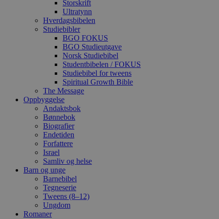
Storskrift
Ultratynn
Hverdagsbibelen
Studiebibler
BGO FOKUS
BGO Studieutgave
Norsk Studiebibel
Studentbibelen / FOKUS
Studiebibel for tweens
Spiritual Growth Bible
The Message
Oppbyggelse
Andaktsbok
Bønnebok
Biografier
Endetiden
Forfattere
Israel
Samliv og helse
Barn og unge
Barnebibel
Tegneserie
Tweens (8–12)
Ungdom
Romaner