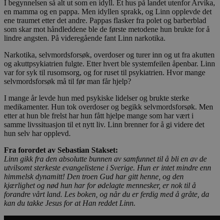
I begynnelsen så alt ut som en idyll. Et hus på landet utenfor Arvika,
en mamma og en pappa. Men idyllen sprakk, og Linn opplevde det
ene traumet etter det andre. Pappas flasker fra polet og barberblad
som skar mot håndleddene ble de første metodene hun brukte for å
lindre angsten. På videregående fant Linn narkotika.
Narkotika, selvmordsforsøk, overdoser og turer inn og ut fra akutten
og akuttpsykiatrien fulgte. Etter hvert ble systemfeilen åpenbar. Linn
var for syk til rusomsorg, og for ruset til psykiatrien. Hvor mange
selvmordsforsøk må til før man får hjelp?
I mange år levde hun med psykiske lidelser og brukte sterke
medikamenter. Hun tok overdoser og begikk selvmordsforsøk. Men
etter at hun ble frelst har hun fått hjelpe mange som har vært i
samme livssituasjon til et nytt liv. Linn brenner for å gi videre det
hun selv har opplevd.
Fra forordet av Sebastian Stakset:
Linn gikk fra den absolutte bunnen av samfunnet til å bli en av de
utvilsomt sterkeste evangelistene i Sverige. Hun er intet mindre enn
himmelsk dynamitt! Den troen Gud har gitt henne, og den
kjærlighet og nød hun har for ødelagte mennesker, er nok til å
forandre vårt land. Les boken, og når du er ferdig med å gråte, da
kan du takke Jesus for at Han reddet Linn.