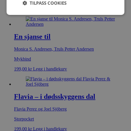
TILPASS COOKIES
299,00
kr
Legg i handlekurv
En sjanse til
Monica S. Andresen, Truls Petter Andersen
Mykbind
199,00
kr
Legg i handlekurv
Flavia – i dødsskyggens dal
Flavia Perez og Joel Sjöberg
Storpocket
199,00
kr
Legg i handlekurv