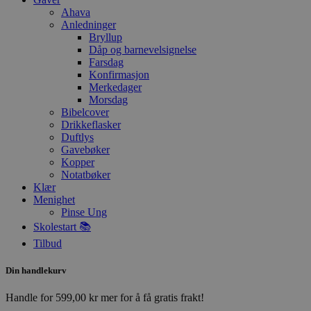
Ahava
Anledninger
Bryllup
Dåp og barnevelsignelse
Farsdag
Konfirmasjon
Merkedager
Morsdag
Bibelcover
Drikkeflasker
Duftlys
Gavebøker
Kopper
Notatbøker
Klær
Menighet
Pinse Ung
Skolestart 📚
Tilbud
Din handlekurv
Handle for
599,00
kr
mer for å få gratis frakt!