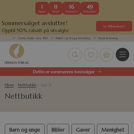
1
11
16
48
Dager
Timer
Minutter
Sekunder
Sommersalget avslutter!
Se tilbudene!
Opptil 50% rabatt på utvalgte
kundefavoritter
Gratis frakt over 599
Enkel og trygg betaling
Rask levering
Dette er sommerens bestselger
Hjem
/
Nettbutikk
/ Side 9
Nettbutikk
Barn og unge
Bibler
Gaver
Menighet