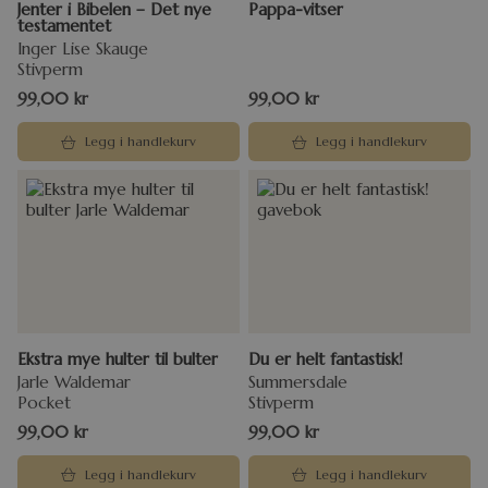
Jenter i Bibelen – Det nye
Pappa-vitser
testamentet
Inger Lise Skauge
Stivperm
99,00
kr
99,00
kr
Legg i handlekurv
Legg i handlekurv
Ekstra mye hulter til bulter
Du er helt fantastisk!
Jarle Waldemar
Summersdale
Pocket
Stivperm
99,00
kr
99,00
kr
Legg i handlekurv
Legg i handlekurv