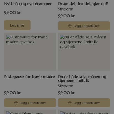
Nytt håp og nye drømmer
Drøm det, tro det, gjør det!
Stivperm
99,00
kr
99,00
kr
Les mer
Legg i handlekurv
Pustepause for travle mødre
Du er både sola, månen og
stjernene i mitt liv
Stivperm
99,00
kr
99,00
kr
Legg i handlekurv
Legg i handlekurv