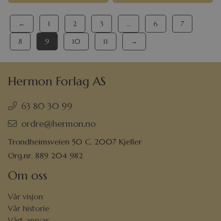
←
1
2
3
…
6
7
8
9
10
11
→
Hermon Forlag AS
63 80 30 99
ordre@hermon.no
Trondheimsveien 50 C, 2007 Kjeller
Org.nr. 889 204 982
Om oss
Vår visjon
Vår historie
Vårt ansvar