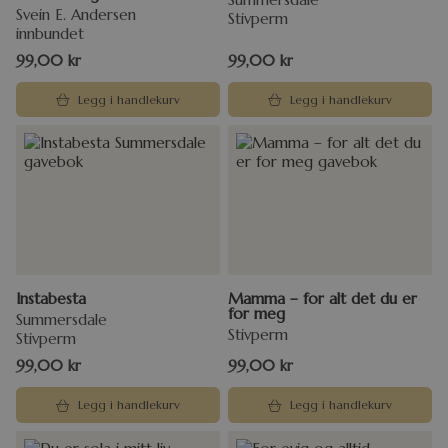
Svein E. Andersen
Stivperm
innbundet
99,00
kr
99,00
kr
Legg i handlekurv
Legg i handlekurv
Instabesta
Mamma – for alt det du er
for meg
Summersdale
Stivperm
Stivperm
99,00
kr
99,00
kr
Legg i handlekurv
Legg i handlekurv