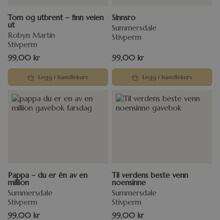
Tom og utbrent – finn veien
Sinnsro
ut
Summersdale
Robyn Martin
Stivperm
Stivperm
99,00
kr
99,00
kr
Legg i handlekurv
Legg i handlekurv
Pappa – du er én av en
Til verdens beste venn
million
noensinne
Summersdale
Summersdale
Stivperm
Stivperm
99,00
kr
99,00
kr