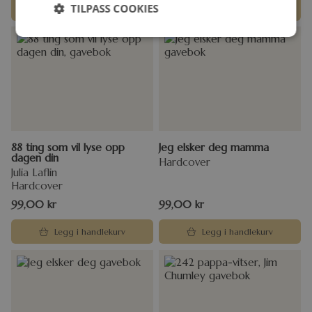
TILPASS COOKIES
Legg i handlekurv
Legg i handlekurv
88 ting som vil lyse opp
Jeg elsker deg mamma
dagen din
Hardcover
Julia Laflin
Hardcover
99,00
kr
99,00
kr
Legg i handlekurv
Legg i handlekurv