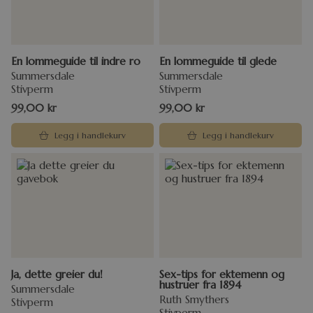
En lommeguide til indre ro
En lommeguide til glede
Summersdale
Summersdale
Stivperm
Stivperm
99,00
kr
99,00
kr
Legg i handlekurv
Legg i handlekurv
Ja, dette greier du!
Sex-tips for ektemenn og
hustruer fra 1894
Summersdale
Ruth Smythers
Stivperm
Stivperm