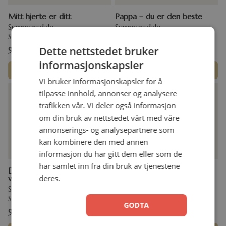
Mitt hjerte er ditt
Pappa – du er den beste
Summersdale
Summersdale
Stivperm
Stivperm
Dette nettstedet bruker
99,00
kr
99,00
kr
informasjonskapsler
Legg i handlekurv
Legg i handlekurv
Vi bruker informasjonskapsler for å
tilpasse innhold, annonser og analysere
trafikken vår. Vi deler også informasjon
om din bruk av nettstedet vårt med våre
annonserings- og analysepartnere som
kan kombinere den med annen
informasjon du har gitt dem eller som de
har samlet inn fra din bruk av tjenestene
Du er ikke gammel, du er
Kom i form
deres.
vintage!
Rita Helen Simonsen
Summersdale
Stivperm
Stivperm
GODTA
99,00
kr
99,00
kr